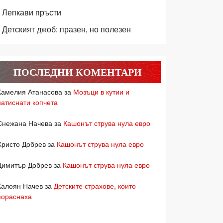
Лепкави пръсти
Детският джоб: празен, но полезен
ПОСЛЕДНИ КОМЕНТАРИ
Камелия Атанасова
за
Мозъци в кутии и
натиснати копчета
Снежана Начева
за
Кашонът струва нула евро
Христо Добрев
за
Кашонът струва нула евро
Димитър Добрев
за
Кашонът струва нула евро
Калоян Начев
за
Детските страхове, които
пораснаха