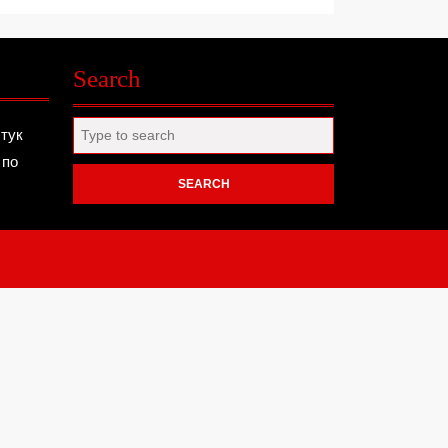
Search
Search
 тук
for:
 по