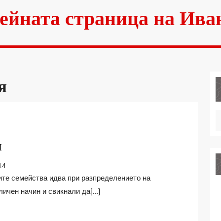
ейната страница на Ива
я
ДОМАШНИТЕ
Я
ЗАДЪЛЖЕНИЯ
14
чен начин и свикнали да[...]