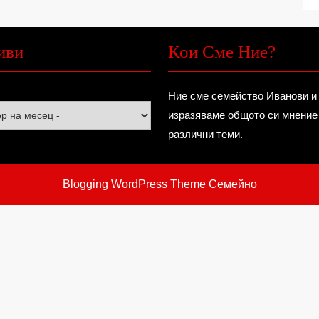
иви
Кои Сме Ние?
Ние сме семейство Иванови и
изразяваме общото си мнение
различни теми.
Blogging WordPress Theme
Семейно