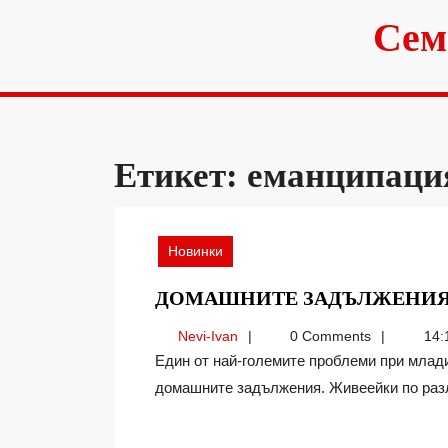
Skip
Сем
to
content
Етикет:
еманципаци
Новинки
ДОМАШНИТЕ ЗАДЪЛЖЕНИ
Nevi-
Nevi-Ivan
0 Comments
14:
Ivan
Един от най-големите проблеми при младите семейства идва при разпределението на
домашните задължения. Живеейки по разли