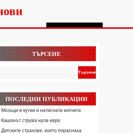
нови
ТЪРСЕНЕ
Търсене
ПОСЛЕДНИ ПУБЛИКАЦИИ
Мозъци в кутии и натиснати копчета
Кашонът струва нула евро
Детските страхове, които пораснаха