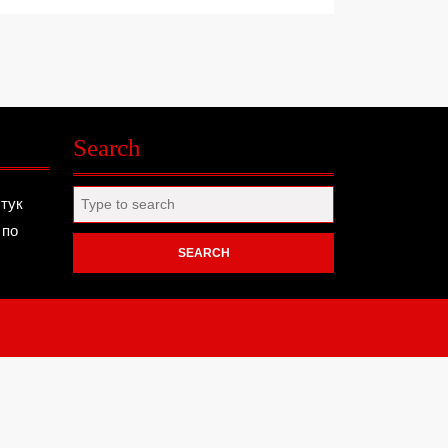
Search
Search
 тук
for:
 по