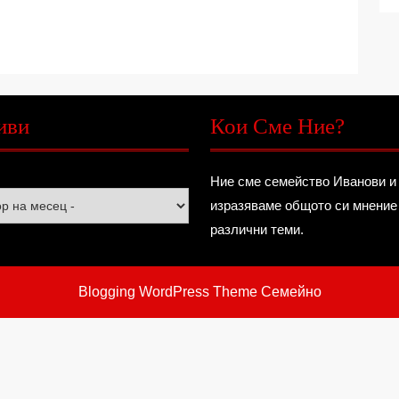
иви
Кои Сме Ние?
Ние сме семейство Иванови и
изразяваме общото си мнение
различни теми.
Blogging WordPress Theme
Семейно