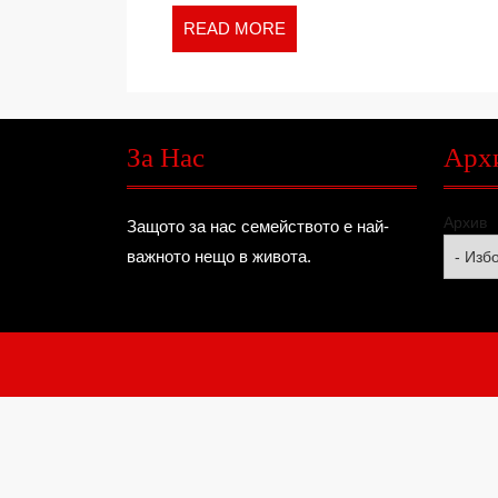
ХРАНИ
READ
READ MORE
MORE
За Нас
Арх
Архив
Защото за нас семейството е най-
важното нещо в живота.