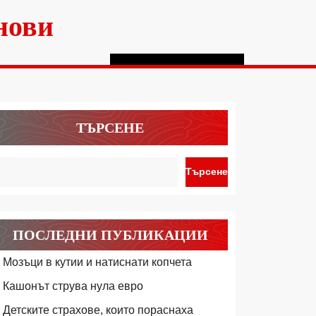
нови
ТЪРСЕНЕ
Търсене
ПОСЛЕДНИ ПУБЛИКАЦИИ
Мозъци в кутии и натиснати копчета
Кашонът струва нула евро
Детските страхове, които пораснаха