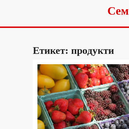
Skip
Сем
to
content
Етикет:
продукти