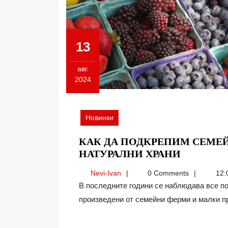
13
авг.
2024
13.08.2024
Новинки
КАК ДА ПОДКРЕПИМ СЕМЕ
КАК
НАТУРАЛНИ ХРАНИ
ДА
Nevi-
Nevi-Ivan
0 Comments
12:
ПОДКРЕ
Ivan
В последните години се наблюдава все по-голям интерес към натуралните и органични храни,
СЕМЕЙН
произведени от семейни ферми и малки про
ПРОИЗВ
НА
НАТУРА