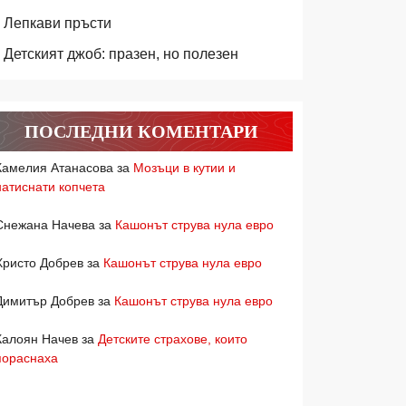
Лепкави пръсти
Детският джоб: празен, но полезен
ПОСЛЕДНИ КОМЕНТАРИ
Камелия Атанасова
за
Мозъци в кутии и
натиснати копчета
Снежана Начева
за
Кашонът струва нула евро
Христо Добрев
за
Кашонът струва нула евро
Димитър Добрев
за
Кашонът струва нула евро
Калоян Начев
за
Детските страхове, които
пораснаха