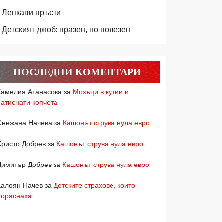
Лепкави пръсти
Детският джоб: празен, но полезен
ПОСЛЕДНИ КОМЕНТАРИ
Камелия Атанасова
за
Мозъци в кутии и
натиснати копчета
Снежана Начева
за
Кашонът струва нула евро
Христо Добрев
за
Кашонът струва нула евро
Димитър Добрев
за
Кашонът струва нула евро
Калоян Начев
за
Детските страхове, които
пораснаха