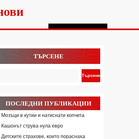
нови
ТЪРСЕНЕ
Търсене
ПОСЛЕДНИ ПУБЛИКАЦИИ
Мозъци в кутии и натиснати копчета
Кашонът струва нула евро
Детските страхове, които пораснаха