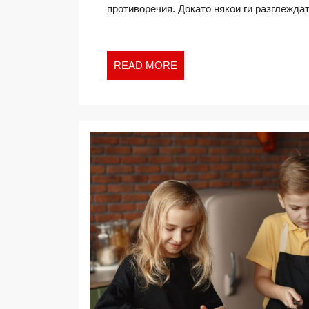
противоречия. Докато някои ги разглеждат 
И
РИСКОВЕ
ЗА
ЗДРАВЕТО
READ
READ MORE
MORE