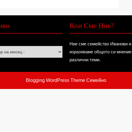
иви
Кои Сме Ние?
Ние сме семейство Иванови и
изразяваме общото си мнение
различни теми.
Blogging WordPress Theme
Семейно