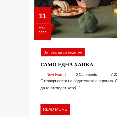
11
мар.
2022
11.03.2022
За това да си родител
САМО
САМО ЕДНА ХАПКА
ЕДНА
Nevi-
Nevi-Ivan
0 Comments
7:3
ХАПКА
Ivan
Отговорността на родителите е огромна. От тях се изисква не само да създадат детето, но и
да го отгледат като[...]
READ
READ MORE
MORE