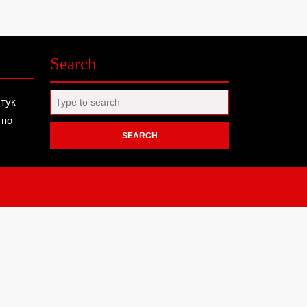
Search
Search
 тук
for:
 по