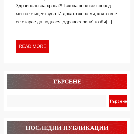
ХАЙДЕ
Ivan
Здравословна храна?! Такова понятие според
ПАК…
мен не съществува. И докато жена ми, която все
се старае да поднася „здравословни“ гозби[...]
READ
READ MORE
MORE
ТЪРСЕНЕ
Търсене
ПОСЛЕДНИ ПУБЛИКАЦИИ