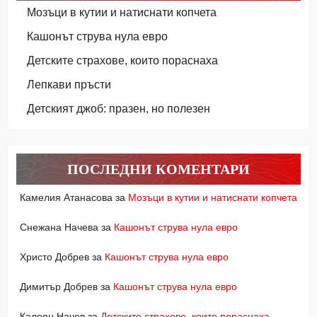
Мозъци в кутии и натиснати копчета
Кашонът струва нула евро
Детските страхове, които пораснаха
Лепкави пръсти
Детският джоб: празен, но полезен
ПОСЛЕДНИ КОМЕНТАРИ
Камелия Атанасова
за
Мозъци в кутии и натиснати копчета
Снежана Начева
за
Кашонът струва нула евро
Христо Добрев
за
Кашонът струва нула евро
Димитър Добрев
за
Кашонът струва нула евро
Калоян Начев
за
Детските страхове, които пораснаха