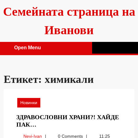
Skip
Семейната страница на
to
content
Иванови
Open Menu
Open
Menu
Етикет:
химикали
Новинки
ЗДРАВОСЛОВНИ ХРАНИ?! ХАЙДЕ
ЗДРАВОСЛОВНИ
ПАК…
ХРАНИ?!
Nevi-
Nevi-Ivan
0 Comments
11:25