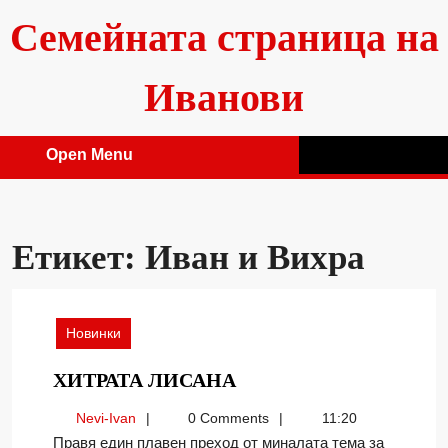
Skip
Семейната страница на
to
content
Иванови
Open Menu
Open
Menu
Етикет:
Иван и Вихра
Новинки
ХИТРАТА
ХИТРАТА ЛИСАНА
ЛИСАНА
Nevi-
Nevi-Ivan
0 Comments
11:20
Ivan
Правя един плавен преход от миналата тема за