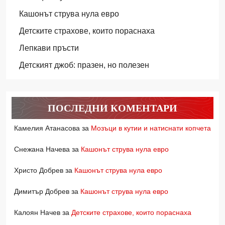
Кашонът струва нула евро
Детските страхове, които пораснаха
Лепкави пръсти
Детският джоб: празен, но полезен
ПОСЛЕДНИ КОМЕНТАРИ
Камелия Атанасова
за
Мозъци в кутии и натиснати копчета
Снежана Начева
за
Кашонът струва нула евро
Христо Добрев
за
Кашонът струва нула евро
Димитър Добрев
за
Кашонът струва нула евро
Калоян Начев
за
Детските страхове, които пораснаха