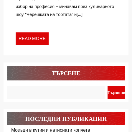
избор на професия – минавам през кулинарното
шоу “Черешката на тортата” и[...]
READ
READ MORE
MORE
ТЪРСЕНЕ
Търсене
ПОСЛЕДНИ ПУБЛИКАЦИИ
Мозъци в кутии и натиснати копчета