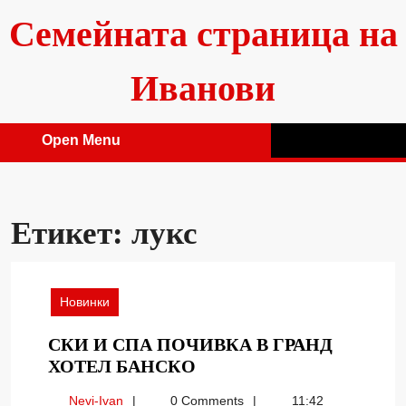
Skip
Семейната страница на
to
content
Иванови
Open Menu
Open
Menu
Етикет:
лукс
Новинки
СКИ И СПА ПОЧИВКА В ГРАНД
СКИ
ХОТЕЛ БАНСКО
И
Nevi-
Nevi-Ivan
0 Comments
11:42