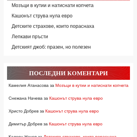
Мозъци в кутии и натиснати копчета
Кашонът струва нула евро
Детските страхове, които пораснаха
Лепкави пръсти
Детският джоб: празен, но полезен
ПОСЛЕДНИ КОМЕНТАРИ
Камелия Атанасова
за
Мозъци в кутии и натиснати копчета
Снежана Начева
за
Кашонът струва нула евро
Христо Добрев
за
Кашонът струва нула евро
Димитър Добрев
за
Кашонът струва нула евро
Калоян Начев
за
Детските страхове, които пораснаха