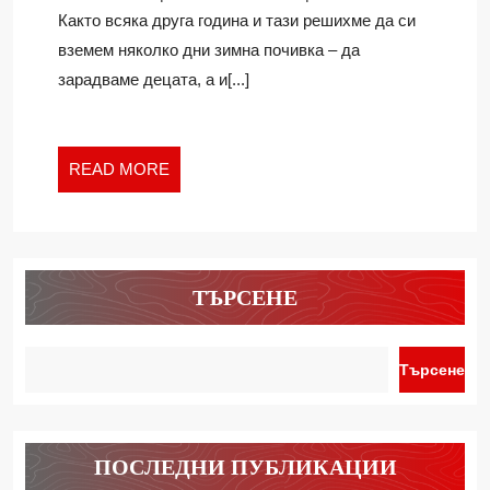
СПА
Ivan
Както всяка друга година и тази решихме да си
ПОЧИВКА
вземем няколко дни зимна почивка – да
В
зарадваме децата, а и[...]
ГРАНД
ХОТЕЛ
БАНСКО
READ
READ MORE
MORE
ТЪРСЕНЕ
Търсене
ПОСЛЕДНИ ПУБЛИКАЦИИ