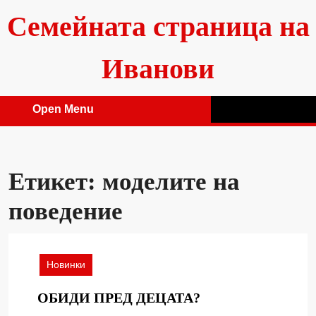
Skip
Семейната страница на
to
content
Иванови
Open Menu
Open
Menu
Етикет:
моделите на
поведение
Новинки
ОБИДИ
ОБИДИ ПРЕД ДЕЦАТА?
ПРЕД