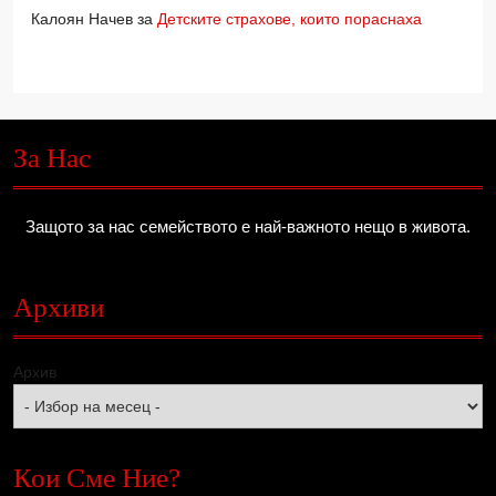
Калоян Начев
за
Детските страхове, които пораснаха
За Нас
Защото за нас семейството е най-важното нещо в живота.
Архиви
Архив
Кои Сме Ние?