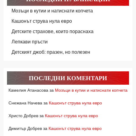
Мозъци в кутии и натиснати копчета
Кашонът струва нула евро
Детските страхове, които пораснаха
Лепкави пръсти
Детският джоб: празен, но полезен
ПОСЛЕДНИ КОМЕНТАРИ
Камелия Атанасова
за
Мозъци в кутии и натиснати копчета
Снежана Начева
за
Кашонът струва нула евро
Христо Добрев
за
Кашонът струва нула евро
Димитър Добрев
за
Кашонът струва нула евро