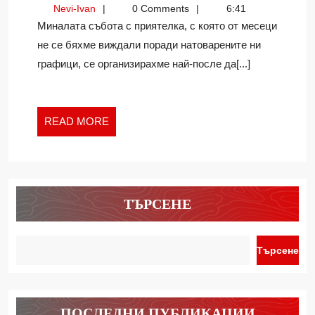
Nevi-
Nevi-Ivan
0 Comments
6:41
ДЕЦАТА?
Ivan
Миналата събота с приятелка, с която от месеци
не се бяхме виждали поради натоварените ни
графици, се организирахме най-после да[...]
READ
READ MORE
MORE
ТЪРСЕНЕ
Търсене
ПОСЛЕДНИ ПУБЛИКАЦИИ