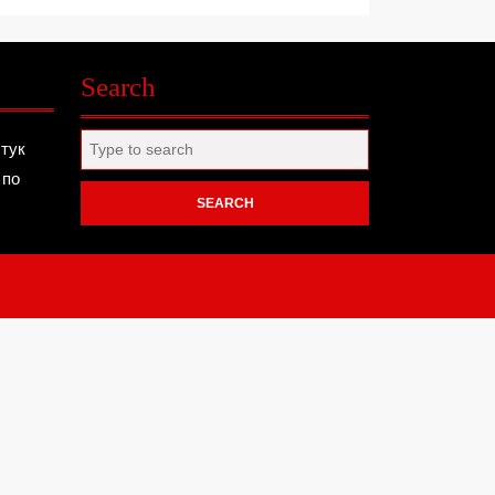
Search
Search
 тук
for:
 по