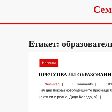
Skip
Сем
to
content
Етикет:
образовател
Новинки
ПРЕЧУПВА ЛИ ОБРАЗОВАНИ
Nevi-
Nevi-Ivan
0 Comments
10:
Ivan
Тия дни покрай новогодишните празници бяхме на гости в наше приятелско семейство. И
както си е редно, Дядо Коледа, в[...]