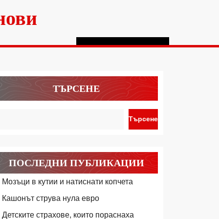
нови
ТЪРСЕНЕ
Търсене
ПОСЛЕДНИ ПУБЛИКАЦИИ
ЕТО
Мозъци в кутии и натиснати копчета
Кашонът струва нула евро
Детските страхове, които пораснаха