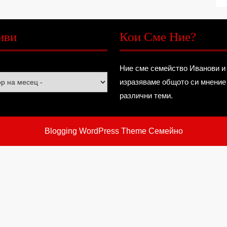
иви
Кои Сме Ние?
Ние сме семейство Иванови и
изразяваме общото си мнение
различни теми.
Blogging WordPress Theme
Семейно