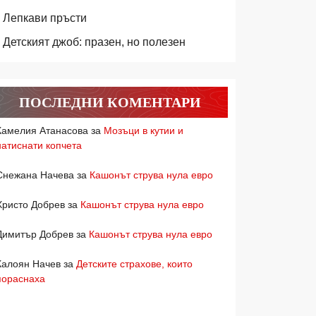
Лепкави пръсти
Детският джоб: празен, но полезен
ПОСЛЕДНИ КОМЕНТАРИ
Камелия Атанасова
за
Мозъци в кутии и
натиснати копчета
Снежана Начева
за
Кашонът струва нула евро
Христо Добрев
за
Кашонът струва нула евро
Димитър Добрев
за
Кашонът струва нула евро
Калоян Начев
за
Детските страхове, които
пораснаха