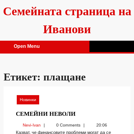
Skip
Семейната страница на
to
content
Иванови
Open Menu
Open
Menu
Етикет:
плащане
Новинки
СЕМЕЙНИ
СЕМЕЙНИ НЕВОЛИ
НЕВОЛИ
Nevi-
Nevi-Ivan
0 Comments
20:06
Ivan
Казват, че финансовите проблеми могат да се