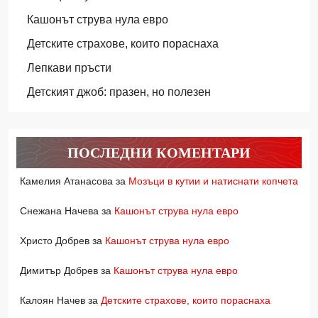
Кашонът струва нула евро
Детските страхове, които пораснаха
Лепкави пръсти
Детският джоб: празен, но полезен
ПОСЛЕДНИ КОМЕНТАРИ
Камелия Атанасова
за
Мозъци в кутии и натиснати копчета
Снежана Начева
за
Кашонът струва нула евро
Христо Добрев
за
Кашонът струва нула евро
Димитър Добрев
за
Кашонът струва нула евро
Калоян Начев
за
Детските страхове, които пораснаха