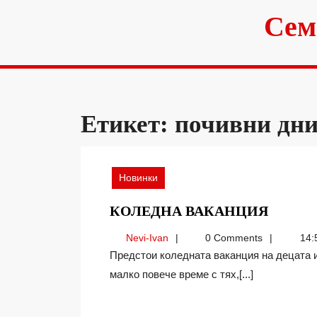
Skip
Сем
to
content
Етикет:
почивни дн
Новинки
КОЛЕ
КОЛЕДНА ВАКАНЦИЯ
ВАКА
Nevi-
Nevi-Ivan
0 Comments
14:
Ivan
Предстои коледната ваканция на децата и е време да се замислим, искаме ли да прекараме
малко повече време с тях,[...]