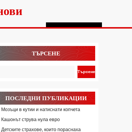
нови
ТЪРСЕНЕ
Търсене
ПОСЛЕДНИ ПУБЛИКАЦИИ
Мозъци в кутии и натиснати копчета
Кашонът струва нула евро
Детските страхове, които пораснаха