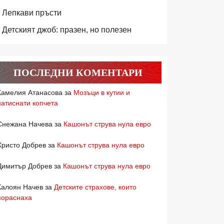
Лепкави пръсти
Детският джоб: празен, но полезен
ПОСЛЕДНИ КОМЕНТАРИ
Камелия Атанасова
за
Мозъци в кутии и
натиснати копчета
Снежана Начева
за
Кашонът струва нула евро
Христо Добрев
за
Кашонът струва нула евро
Димитър Добрев
за
Кашонът струва нула евро
Калоян Начев
за
Детските страхове, които
пораснаха