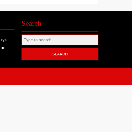
Search
Search
 тук
for:
 по