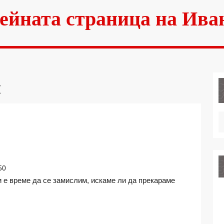
ейната страница на Ива
и
ДНА
НЦИЯ
50