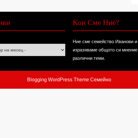
иви
Кои Сме Ние?
Ние сме семейство Иванови и
изразяваме общото си мнение
различни теми.
Blogging WordPress Theme
Семейно