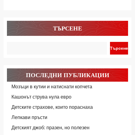
ТЪРСЕНЕ
Търсене
ПОСЛЕДНИ ПУБЛИКАЦИИ
Мозъци в кутии и натиснати копчета
Кашонът струва нула евро
Детските страхове, които пораснаха
Лепкави пръсти
Детският джоб: празен, но полезен