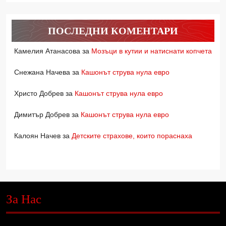
ПОСЛЕДНИ КОМЕНТАРИ
Камелия Атанасова
за
Мозъци в кутии и натиснати копчета
Снежана Начева
за
Кашонът струва нула евро
Христо Добрев
за
Кашонът струва нула евро
Димитър Добрев
за
Кашонът струва нула евро
Калоян Начев
за
Детските страхове, които пораснаха
За Нас