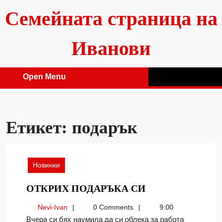
Skip
Семейната страница на
to
content
Иванови
Open Menu
Open
Menu
Етикет:
подарък
Новинки
ОТКРИХ
ОТКРИХ ПОДАРЪКА СИ
ПОДАРЪКА
Nevi-
Nevi-Ivan
0 Comments
9:00
СИ
Ivan
Вчера си бях наумила да си облека за работа