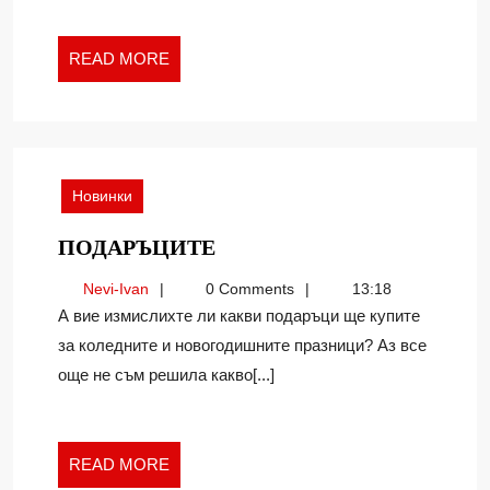
READ
READ MORE
MORE
Новинки
ПОДАРЪЦИТЕ
ПОДАРЪЦИТЕ
Nevi-
Nevi-Ivan
0 Comments
13:18
Ivan
А вие измислихте ли какви подаръци ще купите
за коледните и новогодишните празници? Аз все
още не съм решила какво[...]
READ
READ MORE
MORE