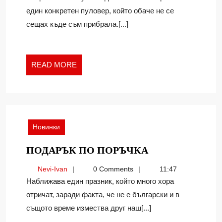
един конкретен пуловер, който обаче не се
сещах къде съм прибрала.[...]
READ
READ MORE
MORE
Новинки
ПОДАРЪК
ПОДАРЪК ПО ПОРЪЧКА
ПО
Nevi-
Nevi-Ivan
0 Comments
11:47
ПОРЪЧКА
Ivan
Наближава един празник, който много хора
отричат, заради факта, че не е български и в
същото време измества друг наш[...]