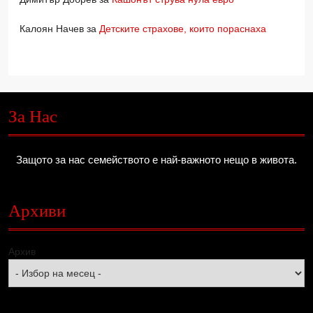
Калоян Начев
за
Детските страхове, които пораснаха
За Нас
Защото за нас семейството е най-важното нещо в живота.
Архиви
Архив