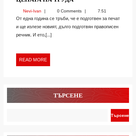
ПРАВОПИСНИЯ
Nevi-
Nevi-Ivan
0 Comments
7:51
РЕЧНИК
Ivan
От една година се тръби, че е подготвен за печат
И
и ще излезе новият, дълго подготвян правописен
ЦЕНАТА
речник. И ето,[...]
НА
ТРУДА
READ
READ MORE
MORE
ТЪРСЕНЕ
Търсене