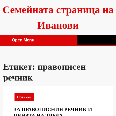
Skip
Семейната страница на
to
content
Иванови
Open Menu
Open
Menu
Етикет:
правописен
речник
Новинки
ЗА ПРАВОПИСНИЯ РЕЧНИК И
ЗА
ЦЕНАТА НА ТРУДА