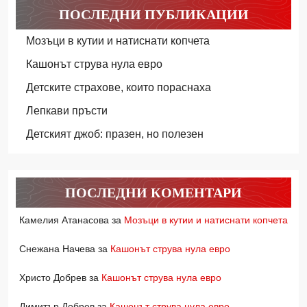
ПОСЛЕДНИ ПУБЛИКАЦИИ
Мозъци в кутии и натиснати копчета
Кашонът струва нула евро
Детските страхове, които пораснаха
Лепкави пръсти
Детският джоб: празен, но полезен
ПОСЛЕДНИ КОМЕНТАРИ
Камелия Атанасова
за
Мозъци в кутии и натиснати копчета
Снежана Начева
за
Кашонът струва нула евро
Христо Добрев
за
Кашонът струва нула евро
Димитър Добрев
за
Кашонът струва нула евро