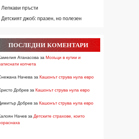
Лепкави пръсти
Детският джоб: празен, но полезен
ПОСЛЕДНИ КОМЕНТАРИ
Камелия Атанасова
за
Мозъци в кутии и
натиснати копчета
Снежана Начева
за
Кашонът струва нула евро
Христо Добрев
за
Кашонът струва нула евро
Димитър Добрев
за
Кашонът струва нула евро
Калоян Начев
за
Детските страхове, които
пораснаха