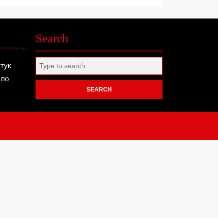
Search
Search
 тук
for:
 по