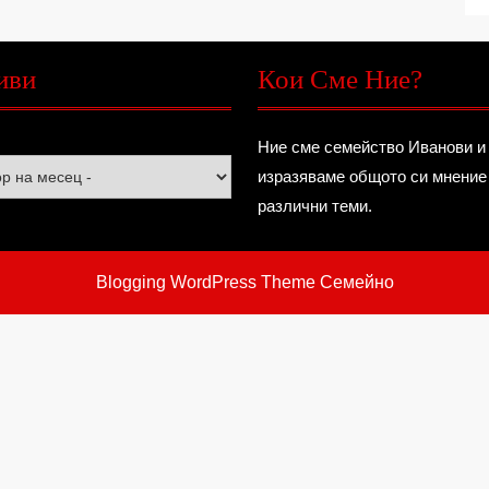
иви
Кои Сме Ние?
Ние сме семейство Иванови и
изразяваме общото си мнение
различни теми.
Blogging WordPress Theme
Семейно