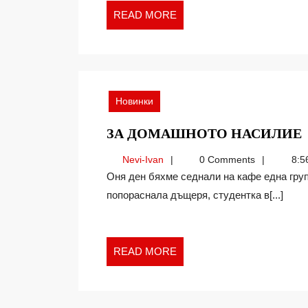
READ
READ MORE
MORE
Новинки
ЗА ДОМАШНОТО НАСИЛИЕ
Nevi-
Nevi-Ivan
0 Comments
8:5
Ivan
Оня ден бяхме седнали на кафе една група приятелки. И една от нас, която вече има
попораснала дъщеря, студентка в[...]
READ
READ MORE
MORE