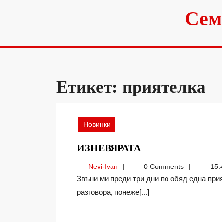
Skip
Сем
to
content
Етикет:
приятелка
Новинки
ИЗНЕВЯРАТА
ИЗНЕВЯРАТА
Nevi-
Nevi-Ivan
0 Comments
15:
Ivan
Звъни ми преди три дни по обяд една приятелка – не я бях чувала от месеци. Отказах й
разговора, понеже[...]