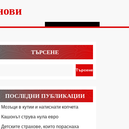
нови
ТЪРСЕНЕ
Търсене
ПОСЛЕДНИ ПУБЛИКАЦИИ
Мозъци в кутии и натиснати копчета
Кашонът струва нула евро
Детските страхове, които пораснаха