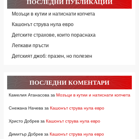
ПОСЛЕДНИ ПУБЛИКАЦИИ
Мозъци в кутии и натиснати копчета
Кашонът струва нула евро
Детските страхове, които пораснаха
Лепкави пръсти
Детският джоб: празен, но полезен
ПОСЛЕДНИ КОМЕНТАРИ
Камелия Атанасова
за
Мозъци в кутии и натиснати копчета
Снежана Начева
за
Кашонът струва нула евро
Христо Добрев
за
Кашонът струва нула евро
Димитър Добрев
за
Кашонът струва нула евро