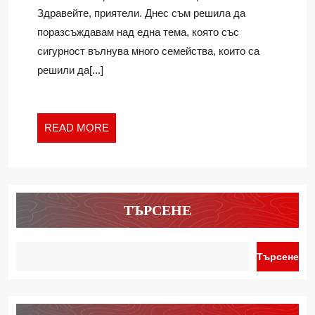
ЛИЧНОТО
Ivan
Здравейте, приятели. Днес съм решила да
ПРОСТРАНСТВО
поразсъждавам над една тема, която със
сигурност вълнува много семейства, които са
решили да[...]
READ
READ MORE
MORE
ТЪРСЕНЕ
Търсене