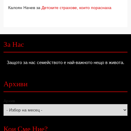
Калоян Начев
за
Детските страхове, които пораснаха
За Нас
Защото за нас семейството е най-важното нещо в живота.
Архиви
Архив
Кои Сме Ние?