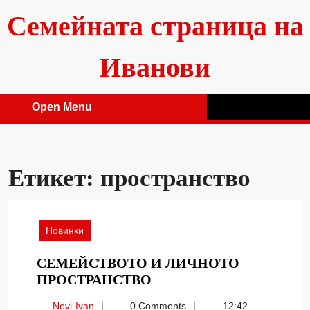
Skip
Семейната страница на
to
content
Иванови
Open Menu
Open
Menu
Етикет:
пространство
Новинки
СЕМЕЙСТВОТО И ЛИЧНОТО
СЕМЕЙСТВОТО
ПРОСТРАНСТВО
И
Nevi-
Nevi-Ivan
0 Comments
12:42