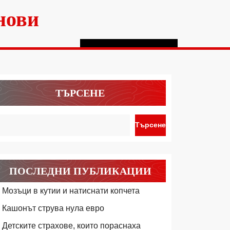
нови
ТЪРСЕНЕ
Търсене
ПОСЛЕДНИ ПУБЛИКАЦИИ
Мозъци в кутии и натиснати копчета
Кашонът струва нула евро
Детските страхове, които пораснаха