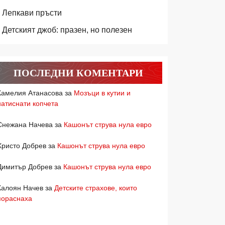
Лепкави пръсти
Детският джоб: празен, но полезен
ПОСЛЕДНИ КОМЕНТАРИ
Камелия Атанасова
за
Мозъци в кутии и
натиснати копчета
Снежана Начева
за
Кашонът струва нула евро
Христо Добрев
за
Кашонът струва нула евро
Димитър Добрев
за
Кашонът струва нула евро
Калоян Начев
за
Детските страхове, които
пораснаха