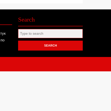
Search
Search
 тук
for:
 по