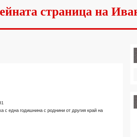
ейната страница на Ива
НО
31