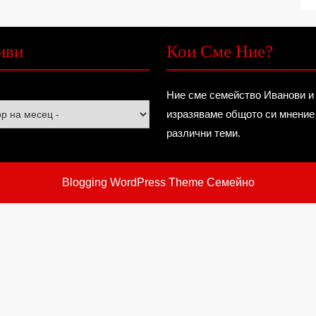
иви
Кои Сме Ние?
Ние сме семейство Иванови и
изразяваме общото си мнение
различни теми.
Blogging WordPress Theme
Семейно