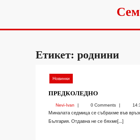
Skip
Сем
to
content
Етикет:
роднини
Новинки
ПРЕДКОЛЕД
ПРЕДКОЛЕДНО
Nevi-
Nevi-Ivan
0 Comments
14:
Ivan
Миналата седмица се събрахме във връзка с една годишнина с роднини от другия край на
България. Отдавна не се бяхме[...]