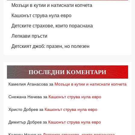
Мозъци в кутии и натиснати копчета
Кашонът струва нула евро
Детските страхове, които пораснаха
Лепкави пръсти
Детският джоб: празен, но полезен
ПОСЛЕДНИ КОМЕНТАРИ
Камелия Атанасова
за
Мозъци в кутии и натиснати копчета
Снежана Начева
за
Кашонът струва нула евро
Христо Добрев
за
Кашонът струва нула евро
Димитър Добрев
за
Кашонът струва нула евро
Калоян Начев
за
Детските страхове, които пораснаха