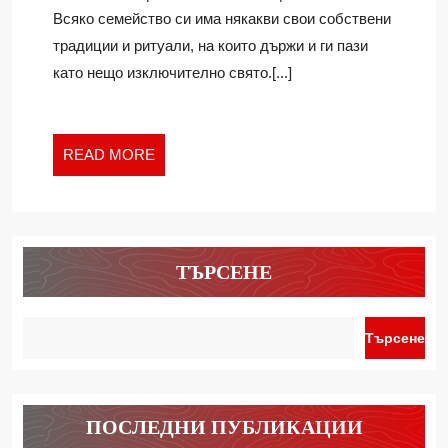
КОИТО
Ivan
Всяко семейство си има някакви свои собствени
СПЛОТЯВ
традиции и ритуали, на които държи и ги пази
СЕМЕЙСТ
като нещо изключително свято.[...]
READ
READ MORE
MORE
ТЪРСЕНЕ
Търсене
ПОСЛЕДНИ ПУБЛИКАЦИИ