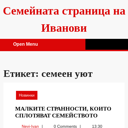
Skip
Семейната страница на
to
content
Иванови
Open Menu
Open
Menu
Етикет:
семеен уют
Новинки
МАЛКИТЕ СТРАННОСТИ, КОИТО
МАЛКИТЕ
СПЛОТЯВАТ СЕМЕЙСТВОТО
СТРАННОС
Nevi-
Nevi-Ivan
0 Comments
13:30