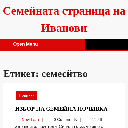
Skip
Семейната страница на
to
content
Иванови
Open Menu
Open
Menu
Етикет:
семесйтво
Новинки
ИЗБОР
ИЗБОР НА СЕМЕЙНА ПОЧИВКА
НА
Nevi-
Nevi-Ivan
0 Comments
11:28
СЕМЕ
Ivan
Здравейте, приятели. Сигурна съм, че още с