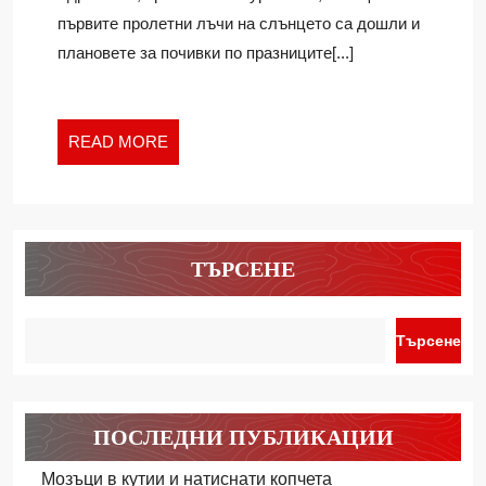
ПОЧИ
първите пролетни лъчи на слънцето са дошли и
плановете за почивки по празниците[...]
READ
READ MORE
MORE
ТЪРСЕНЕ
Търсене
ПОСЛЕДНИ ПУБЛИКАЦИИ
Мозъци в кутии и натиснати копчета