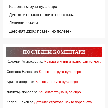
Кашонът струва нула евро
Детските страхове, които пораснаха
Лепкави пръсти
Детският джоб: празен, но полезен
ПОСЛЕДНИ КОМЕНТАРИ
Камелия Атанасова
за
Мозъци в кутии и натиснати копчета
Снежана Начева
за
Кашонът струва нула евро
Христо Добрев
за
Кашонът струва нула евро
Димитър Добрев
за
Кашонът струва нула евро
Калоян Начев
за
Детските страхове, които пораснаха