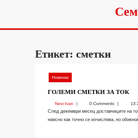
Skip
Сем
to
content
Етикет:
сметки
Новинки
Г
ГОЛЕМИ СМЕТКИ ЗА ТОК
С
Nevi-
Nevi-Ivan
0 Comments
13:
ЗА
Ivan
След декември месец доставчиците на ток винаги правят някакво приравняване, което не съм
Т
наясно как точно се изчислява, но обикнове