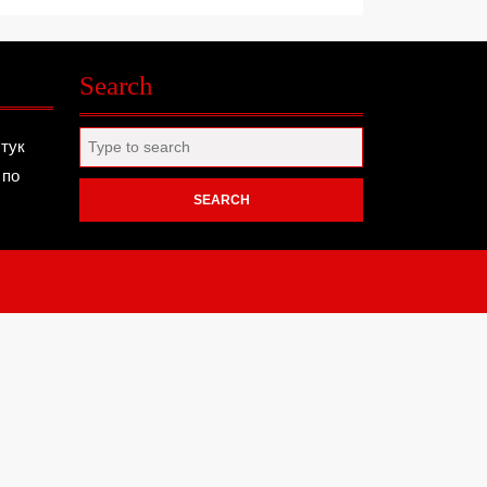
Search
Search
 тук
for:
 по