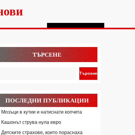
нови
ТЪРСЕНЕ
Търсене
ПОСЛЕДНИ ПУБЛИКАЦИИ
Мозъци в кутии и натиснати копчета
Кашонът струва нула евро
Детските страхове, които пораснаха