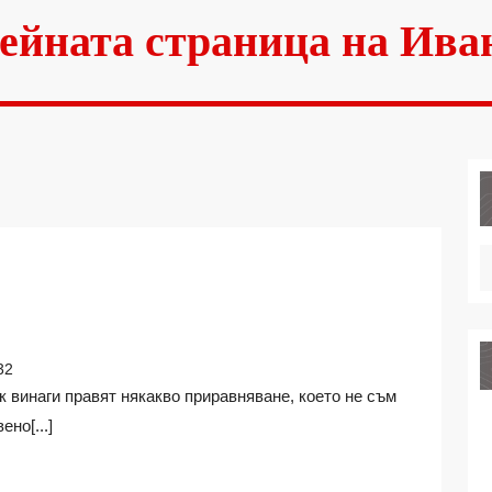
ейната страница на Ива
ОЛЕМИ
МЕТКИ
32
ОК
но[...]