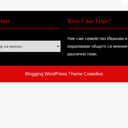
иви
Кои Сме Ние?
Ние сме семейство Иванови и
изразяваме общото си мнение
различни теми.
Blogging WordPress Theme
Семейно