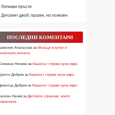
Лепкави пръсти
Детският джоб: празен, но полезен
ПОСЛЕДНИ КОМЕНТАРИ
Камелия Атанасова
за
Мозъци в кутии и
натиснати копчета
Снежана Начева
за
Кашонът струва нула евро
Христо Добрев
за
Кашонът струва нула евро
Димитър Добрев
за
Кашонът струва нула евро
Калоян Начев
за
Детските страхове, които
пораснаха