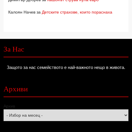
Калоян Начев
за
Детските страхове, които пораснаха
За Нас
Защото за нас семейството е най-важното нещо в живота.
Архиви
Архив