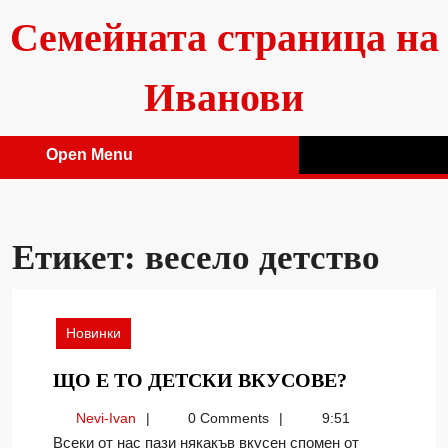
Skip
Семейната страница на
to
content
Иванови
Open Menu
Open
Menu
Етикет:
весело детство
Новинки
ЩО
ЩО Е ТО ДЕТСКИ ВКУСОВЕ?
Е
Nevi-
Nevi-Ivan
0 Comments
9:51
ТО
Ivan
Всеки от нас пази някакъв вкусен спомен от