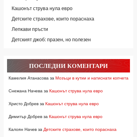
Кашонът струва нула евро
Детските страхове, които пораснаха
Лепкави пръсти
Детският джоб: празен, но полезен
ПОСЛЕДНИ КОМЕНТАРИ
Камелия Атанасова
за
Мозъци в кутии и натиснати копчета
Снежана Начева
за
Кашонът струва нула евро
Христо Добрев
за
Кашонът струва нула евро
Димитър Добрев
за
Кашонът струва нула евро
Калоян Начев
за
Детските страхове, които пораснаха