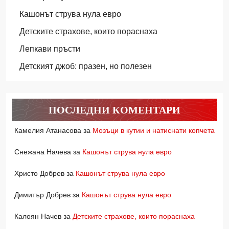
Кашонът струва нула евро
Детските страхове, които пораснаха
Лепкави пръсти
Детският джоб: празен, но полезен
ПОСЛЕДНИ КОМЕНТАРИ
Камелия Атанасова
за
Мозъци в кутии и натиснати копчета
Снежана Начева
за
Кашонът струва нула евро
Христо Добрев
за
Кашонът струва нула евро
Димитър Добрев
за
Кашонът струва нула евро
Калоян Начев
за
Детските страхове, които пораснаха