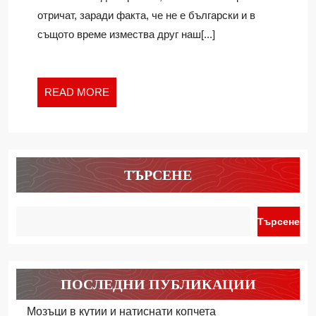
отричат, заради факта, че не е български и в
същото време измества друг наш[...]
READ
READ MORE
MORE
ТЪРСЕНЕ
Търсене
ПОСЛЕДНИ ПУБЛИКАЦИИ
Мозъци в кутии и натиснати копчета