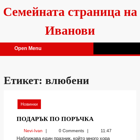
Skip
Семейната страница на
to
content
Иванови
Open Menu
Open
Menu
Етикет:
влюбени
Новинки
ПОДАРЪК
ПОДАРЪК ПО ПОРЪЧКА
ПО
Nevi-
Nevi-Ivan
0 Comments
11:47
ПОРЪЧКА
Ivan
Наближава един празник, който много хора