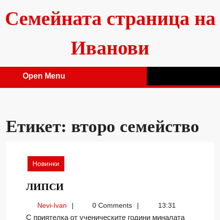
Skip
Семейната страница на
to
content
Иванови
Open Menu
Open
Menu
Етикет:
второ семейство
Новинки
ЛИПСИ
ЛИПСИ
Nevi-
Nevi-Ivan
0 Comments
13:31
Ivan
С приятелка от ученическите години миналата