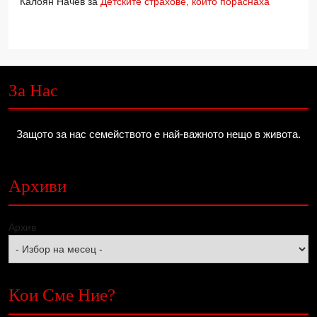
Калоян Начев
за
Детските страхове, които пораснаха
За Нас
Защото за нас семейството е най-важното нещо в живота.
Архиви
Архив
Кои Сме Ние?