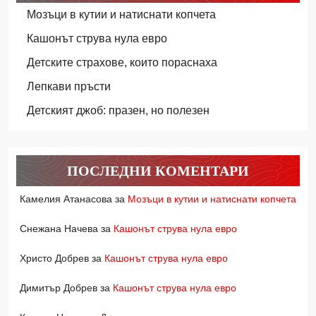
Мозъци в кутии и натиснати копчета
Кашонът струва нула евро
Детските страхове, които пораснаха
Лепкави пръсти
Детският джоб: празен, но полезен
ПОСЛЕДНИ КОМЕНТАРИ
Камелия Атанасова
за
Мозъци в кутии и натиснати копчета
Снежана Начева
за
Кашонът струва нула евро
Христо Добрев
за
Кашонът струва нула евро
Димитър Добрев
за
Кашонът струва нула евро