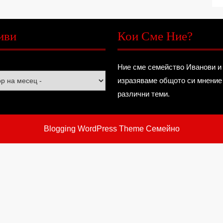
иви
Кои Сме Ние?
Ние сме семейство Иванови и
изразяваме общото си мнение
различни теми.
Blogging WordPress Theme
Семейно