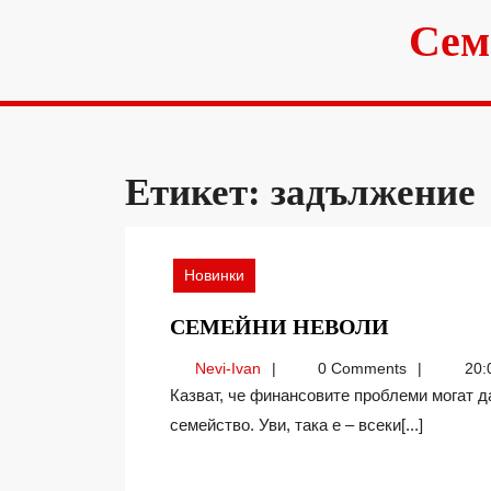
Skip
Сем
to
content
Етикет:
задължение
Новинки
СЕМЕЙН
СЕМЕЙНИ НЕВОЛИ
НЕВОЛИ
Nevi-
Nevi-Ivan
0 Comments
20:
Ivan
Казват, че финансовите проблеми могат да се превърнат в ябълка на раздора за всяко
семейство. Уви, така е – всеки[...]