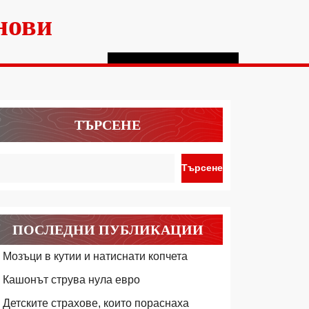
нови
ТЪРСЕНЕ
Търсене
ПОСЛЕДНИ ПУБЛИКАЦИИ
Мозъци в кутии и натиснати копчета
Кашонът струва нула евро
Детските страхове, които пораснаха