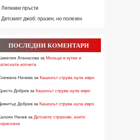
Лепкави пръсти
Детският джоб: празен, но полезен
ПОСЛЕДНИ КОМЕНТАРИ
Камелия Атанасова
за
Мозъци в кутии и
натиснати копчета
Снежана Начева
за
Кашонът струва нула евро
Христо Добрев
за
Кашонът струва нула евро
Димитър Добрев
за
Кашонът струва нула евро
Калоян Начев
за
Детските страхове, които
пораснаха