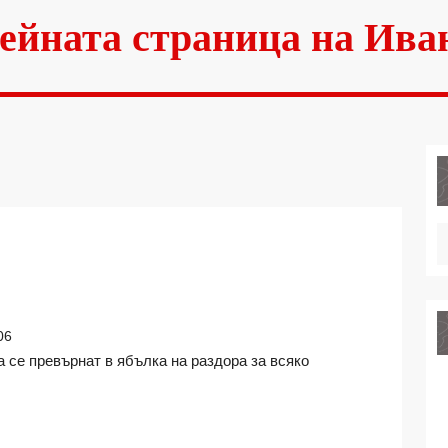
ейната страница на Ива
И
06