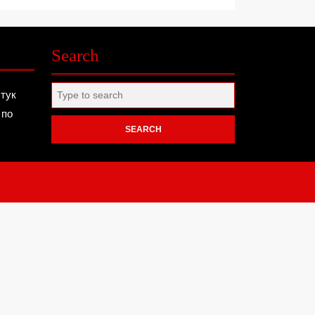
Search
Search
 тук
for:
 по