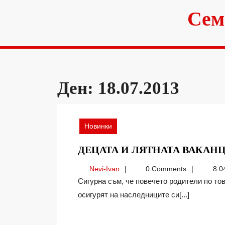
Skip
Сем
to
content
Ден:
18.07.2013
Новинки
ДЕЦАТА И ЛЯТНАТА ВАКАН
Nevi-
Nevi-Ivan
0 Comments
8:0
Ivan
Сигурна съм, че повечето родители по това време на годината се замислят над това, как да
осигурят на наследниците си[...]