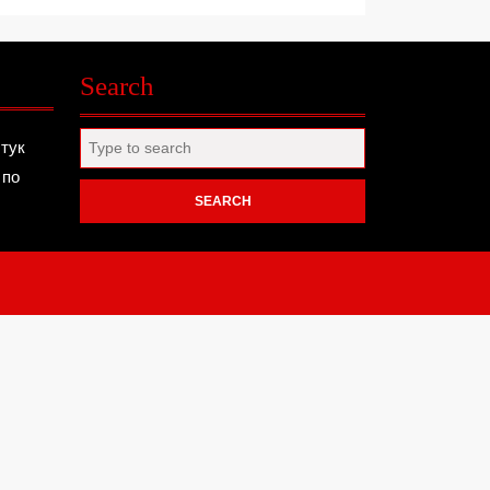
Search
Search
 тук
for:
 по