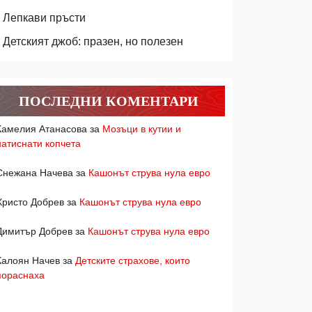
Лепкави пръсти
Детският джоб: празен, но полезен
ПОСЛЕДНИ КОМЕНТАРИ
Камелия Атанасова
за
Мозъци в кутии и
натиснати копчета
Снежана Начева
за
Кашонът струва нула евро
Христо Добрев
за
Кашонът струва нула евро
Димитър Добрев
за
Кашонът струва нула евро
Калоян Начев
за
Детските страхове, които
пораснаха