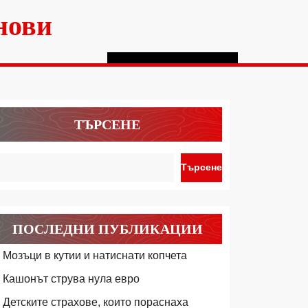
нови
ТЪРСЕНЕ
Търсене
ПОСЛЕДНИ ПУБЛИКАЦИИ
Мозъци в кутии и натиснати копчета
Кашонът струва нула евро
Детските страхове, които пораснаха