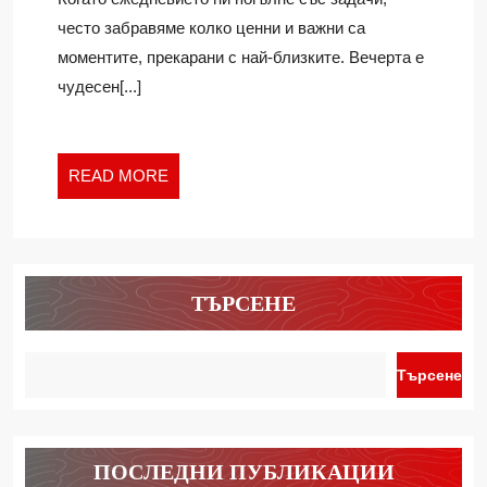
ЗАБАВЛЕНИЯ
често забравяме колко ценни и важни са
У
моментите, прекарани с най-близките. Вечерта е
ДОМА
чудесен[...]
READ
READ MORE
MORE
ТЪРСЕНЕ
Търсене
ПОСЛЕДНИ ПУБЛИКАЦИИ