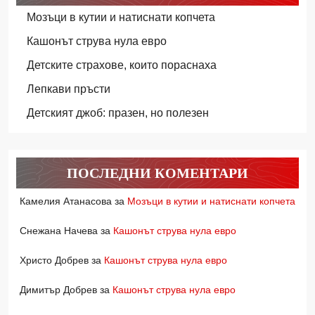
Мозъци в кутии и натиснати копчета
Кашонът струва нула евро
Детските страхове, които пораснаха
Лепкави пръсти
Детският джоб: празен, но полезен
ПОСЛЕДНИ КОМЕНТАРИ
Камелия Атанасова
за
Мозъци в кутии и натиснати копчета
Снежана Начева
за
Кашонът струва нула евро
Христо Добрев
за
Кашонът струва нула евро
Димитър Добрев
за
Кашонът струва нула евро