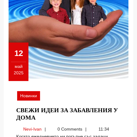
12
май
2025
12.05.2025
Новинки
СВЕЖИ ИДЕИ ЗА ЗАБАВЛЕНИЯ У
СВЕЖИ
ДОМА
ИДЕИ
Nevi-
Nevi-Ivan
0 Comments
11:34
ЗА
Ivan
Когато ежедневието ни погълне със задачи,