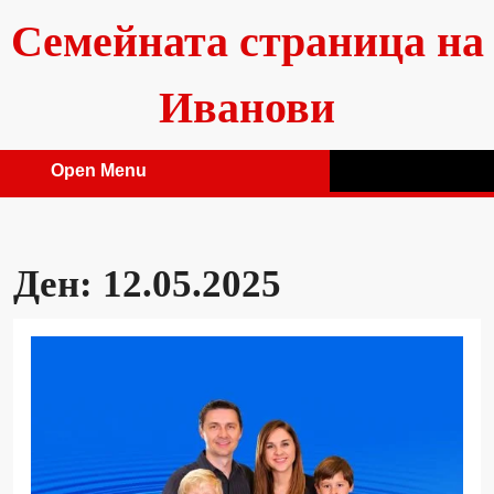
Skip
Семейната страница на
to
content
Иванови
Open Menu
Open
Menu
Ден:
12.05.2025