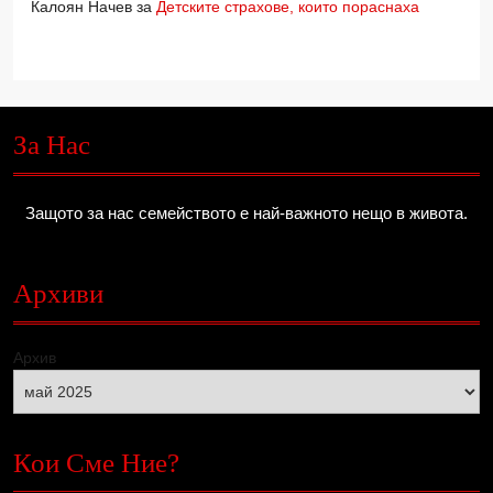
Калоян Начев
за
Детските страхове, които пораснаха
За Нас
Защото за нас семейството е най-важното нещо в живота.
Архиви
Архив
Кои Сме Ние?