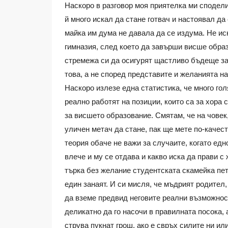
Наскоро в разговор моя приятелка ми сподели
й много искал да стане готвач и настоявал д
майка им дума не давала да се издума. Не ис
гимназия, след което да завърши висше образ
стремежа си да осигурят щастливо бъдеще за 
това, а не според представите и желанията на
Наскоро излезе една статистика, че много го
реално работят на позиции, които са за хора
за висшето образование. Смятам, че на човек,
уличен метач да стане, пак ще мете по-качест
теория обаче не важи за случаите, когато едн
влече и му се отдава и какво иска да прави с
търка без желание студентската скамейка пет
един занаят. И си мисля, че мъдрият родител
да вземе предвид неговите реални възможнос
деликатно да го насочи в правилната посока,
струва пукнат грош, ако е свръх силите ни или