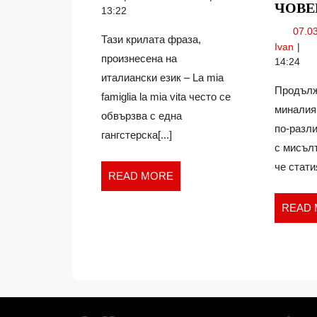
МОЯТ
ЧОВЕ
фамилия
13:22
ЖИВОТ!
е
07.0
Тази крилата фраза,
моят
С
Ivan
живот!
произнесена на
какв
14:24
да
италиански език – La mia
Продълж
анг
famiglia la mia vita често се
дец
миналия 
обвързва с една
си,
по-разли
гангстерска[...]
за
с мисълт
да
оста
че стати
READ
READ MORE
вре
MORE
за
READ
люб
чове