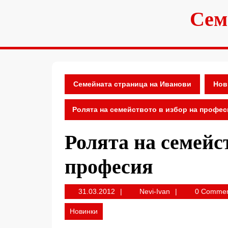
Skip
Сем
to
content
Семейната страница на Иванови
Нов
Ролята на семейството в избор на профес
Ролята на семейс
професия
31.03.2012
Nevi-
31.03.2012
Nevi-Ivan
0 Comme
Ivan
Новинки