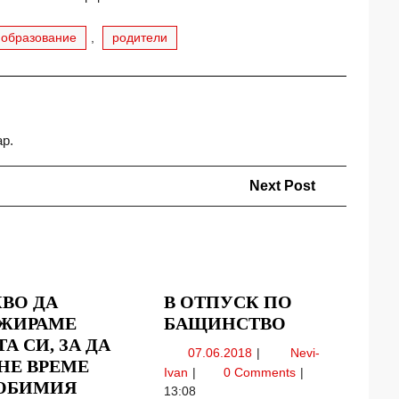
образование
,
родители
ар.
Next
Next Post
Post
КВО ДА
В ОТПУСК ПО
В
ЖИРАМЕ
БАЩИНСТВО
ОТПУСК
А СИ, ЗА ДА
07.06.2018
07.06.2018
Nevi-
ПО
НЕ ВРЕМЕ
В
Ivan
0 Comments
БАЩИНСТВ
ЮБИМИЯ
отпуск
13:08