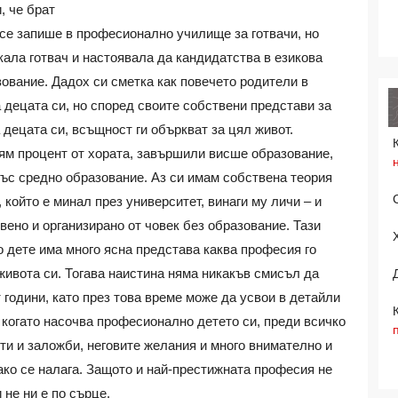
, че брат
а се запише в професионално училище за готвачи, но
кала готвач и настоявала да кандидатства в езикова
ование. Дадох си сметка как повечето родители в
децата си, но според своите собствени представи за
 децата си, всъщност ги объркват за цял живот.
лям процент от хората, завършили висше образование,
 със средно образование. Аз си имам собствена теория
 който е минал през университет, винаги му личи – и
вено и организирано от човек без образование. Тази
о дете има много ясна представа каква професия го
 живота си. Тогава наистина няма никакъв смисъл да
 години, като през това време може да усвои в детайли
, когато насочва професионално детето си, преди всичко
ти и заложби, неговите желания и много внимателно и
 ако се налага. Защото и най-престижната професия не
 не ни е по сърце.