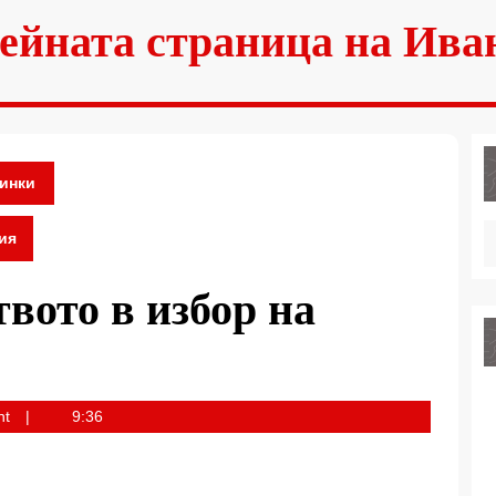
ейната страница на Ива
инки
ия
твото в избор на
nt
9:36