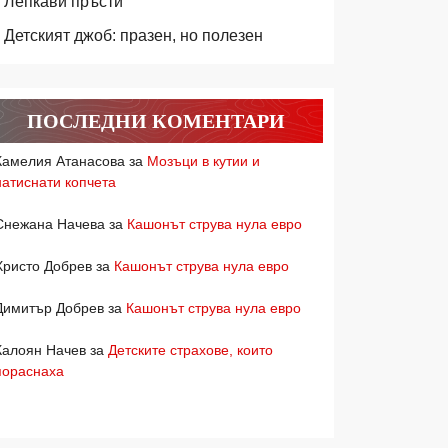
Лепкави пръсти
Детският джоб: празен, но полезен
ПОСЛЕДНИ КОМЕНТАРИ
Камелия Атанасова
за
Мозъци в кутии и
натиснати копчета
Снежана Начева
за
Кашонът струва нула евро
Христо Добрев
за
Кашонът струва нула евро
Димитър Добрев
за
Кашонът струва нула евро
Калоян Начев
за
Детските страхове, които
пораснаха