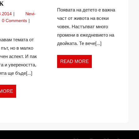
С
К
по
КАКВО
Появата на детето е важна
бащинство
07.03.2014
3.2014
Nevi-
ДА
част от живота на всеки
0 Comments
АНГАЖИРАМЕ
о
човек. Настъпват много
ДЕЦАТА
промени в ежедневието на
авам темата от
ажираме
СИ,
двойката. Те вече[...]
ата
ЗА
път, но в малко
ДА
чен аспект. И пак
READ
READ MORE
ОСТАНЕ
а и увереността,
MORE
ВРЕМЕ
не
ята ще бъде[...]
ЗА
ме
ЛЮБИМИЯ
READ
 MORE
имия
ЧОВЕК
MORE
к