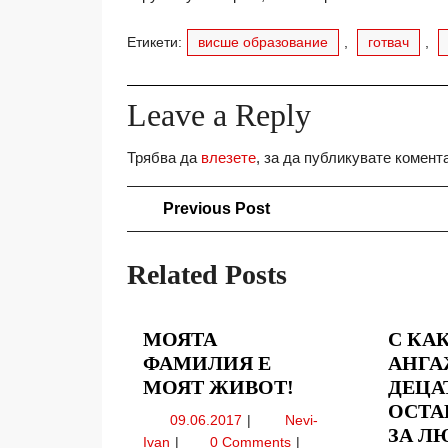
Етикети:
висше образование
,
готвач
,
Leave a Reply
Трябва да
влезете
, за да публикувате комент
Навигация
Previous
Previous Post
Post
Related Posts
МОЯТА
С КА
ФАМИЛИЯ Е
АНГА
МОЯТА
МОЯТ ЖИВОТ!
ДЕЦАТ
ФАМИЛИЯ
ОСТА
09.06.2017
09.06.2017
Nevi-
Е
ЗА Л
Моята
Ivan
0 Comments