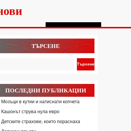
нови
ТЪРСЕНЕ
Търсене
ПОСЛЕДНИ ПУБЛИКАЦИИ
Мозъци в кутии и натиснати копчета
Кашонът струва нула евро
Детските страхове, които пораснаха