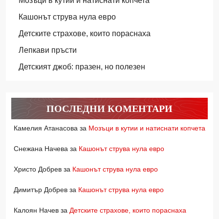
Мозъци в кутии и натиснати копчета
Кашонът струва нула евро
Детските страхове, които пораснаха
Лепкави пръсти
Детският джоб: празен, но полезен
ПОСЛЕДНИ КОМЕНТАРИ
Камелия Атанасова
за
Мозъци в кутии и натиснати копчета
Снежана Начева
за
Кашонът струва нула евро
Христо Добрев
за
Кашонът струва нула евро
Димитър Добрев
за
Кашонът струва нула евро
Калоян Начев
за
Детските страхове, които пораснаха