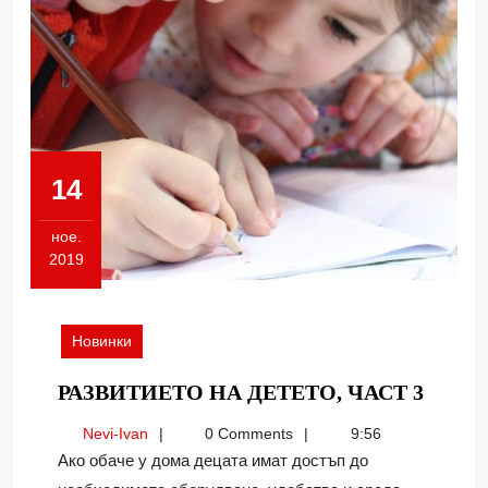
14
ное.
2019
14.11.2019
Новинки
РАЗВ
РАЗВИТИЕТО НА ДЕТЕТО, ЧАСТ 3
НА
Nevi-
Nevi-Ivan
0 Comments
9:56
ДЕТЕ
Ivan
Ако обаче у дома децата имат достъп до
ЧАСТ