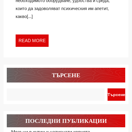
необходимото оборудване, удобства и среда,
3
които да задоволяват психическия им апетит,
какво[...]
READ
READ MORE
MORE
ТЪРСЕНЕ
Търсене
ПОСЛЕДНИ ПУБЛИКАЦИИ