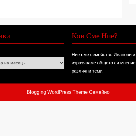
иви
Кои Сме Ние?
Ние сме семейство Иванови и
изразяваме общото си мнение
различни теми.
Blogging WordPress Theme
Семейно