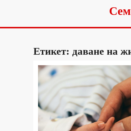
Skip
Сем
to
content
Етикет:
даване на ж