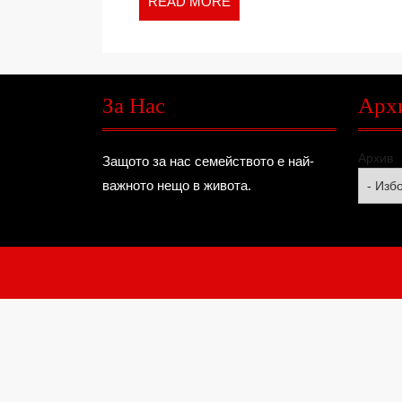
READ
READ MORE
MORE
За Нас
Арх
Архив
Защото за нас семейството е най-
важното нещо в живота.