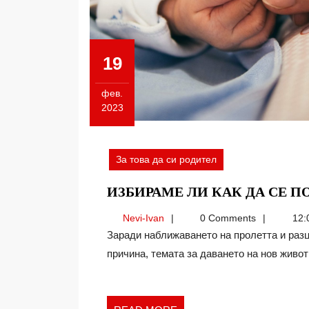
19
фев.
2023
19.02.2023
За това да си родител
ИЗБИРАМЕ ЛИ КАК ДА СЕ 
Nevi-
Nevi-Ivan
0 Comments
12:
Ivan
Заради наближаването на пролетта и разцъфването на всичко ли, или поради някаква друга
причина, темата за даването на нов живот[.