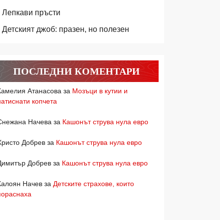
Лепкави пръсти
Детският джоб: празен, но полезен
ПОСЛЕДНИ КОМЕНТАРИ
Камелия Атанасова
за
Мозъци в кутии и
натиснати копчета
Снежана Начева
за
Кашонът струва нула евро
Христо Добрев
за
Кашонът струва нула евро
Димитър Добрев
за
Кашонът струва нула евро
Калоян Начев
за
Детските страхове, които
пораснаха