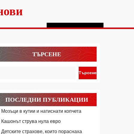
нови
ТЪРСЕНЕ
Търсене
ПОСЛЕДНИ ПУБЛИКАЦИИ
Мозъци в кутии и натиснати копчета
Кашонът струва нула евро
Детските страхове, които пораснаха