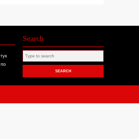
Search
Search
 тук
for:
 по