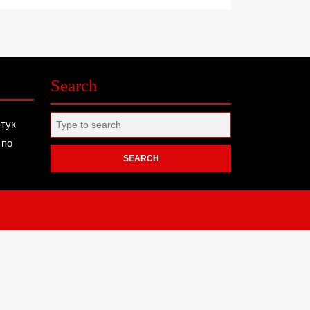
Search
Search
 тук
for:
 по