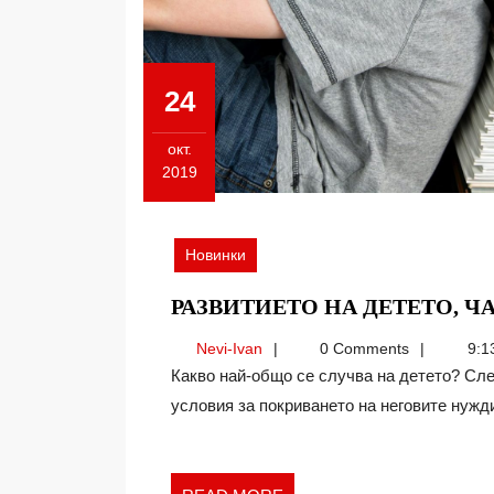
24
окт.
2019
24.10.2019
Новинки
РАЗВИТИЕТО НА ДЕТЕТО, ЧА
Nevi-
Nevi-Ivan
0 Comments
9:1
Ivan
Какво най-общо се случва на детето? След заточение в домове, където не са осигурени
условия за покриването на неговите нужди[