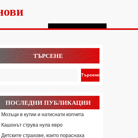
нови
ТЪРСЕНЕ
Търсене
ПОСЛЕДНИ ПУБЛИКАЦИИ
Мозъци в кутии и натиснати копчета
Кашонът струва нула евро
Детските страхове, които пораснаха