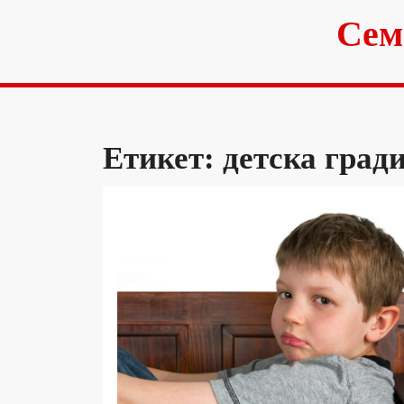
Skip
Сем
to
content
Етикет:
детска град