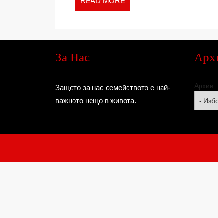
READ
READ MORE
MORE
За Нас
Арх
Архив
Защото за нас семейството е най-
важното нещо в живота.