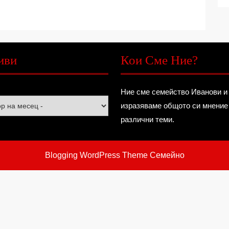
иви
Кои Сме Ние?
Ние сме семейство Иванови и
изразяваме общото си мнение
различни теми.
Blogging WordPress Theme
Семейно