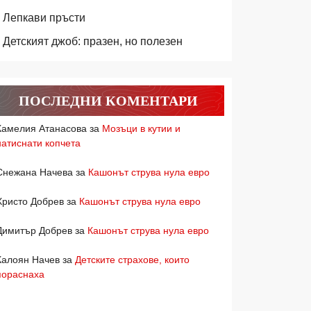
Лепкави пръсти
Детският джоб: празен, но полезен
ПОСЛЕДНИ КОМЕНТАРИ
Камелия Атанасова
за
Мозъци в кутии и
натиснати копчета
Снежана Начева
за
Кашонът струва нула евро
Христо Добрев
за
Кашонът струва нула евро
Димитър Добрев
за
Кашонът струва нула евро
Калоян Начев
за
Детските страхове, които
пораснаха