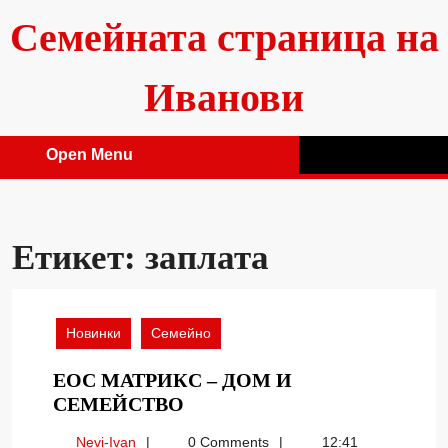
Skip
Семейната страница на
to
content
Иванови
Open Menu
Open
Menu
Етикет:
заплата
Новинки
Семейно
ЕОС МАТРИКС – ДОМ И
ЕОС
СЕМЕЙСТВО
МАТРИКС
Nevi-
Nevi-Ivan
0 Comments
12:41