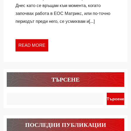
–
Ivan
Днес като се връщам към момента, когато
ДОМ
започвах работа в ЕОС Матрикс, или по-точно
И
периодът преди него, се усмихвам и[...]
СЕМЕЙСТВО
READ
READ MORE
MORE
ТЪРСЕНЕ
Търсене
ПОСЛЕДНИ ПУБЛИКАЦИИ