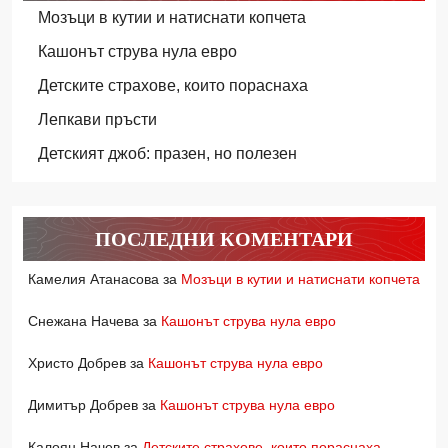
Мозъци в кутии и натиснати копчета
Кашонът струва нула евро
Детските страхове, които пораснаха
Лепкави пръсти
Детският джоб: празен, но полезен
ПОСЛЕДНИ КОМЕНТАРИ
Камелия Атанасова
за
Мозъци в кутии и натиснати копчета
Снежана Начева
за
Кашонът струва нула евро
Христо Добрев
за
Кашонът струва нула евро
Димитър Добрев
за
Кашонът струва нула евро
Калоян Начев
за
Детските страхове, които пораснаха