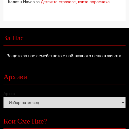
Калоян Начев
за
Детските страхове, които пораснаха
За Нас
Защото за нас семейството е най-важното нещо в живота.
Архиви
Архив
Кои Сме Ние?