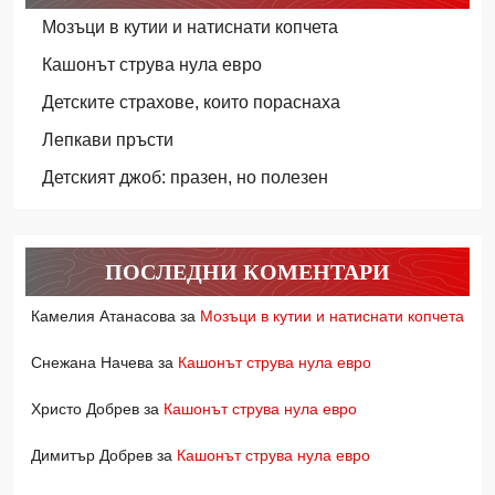
Мозъци в кутии и натиснати копчета
Кашонът струва нула евро
Детските страхове, които пораснаха
Лепкави пръсти
Детският джоб: празен, но полезен
ПОСЛЕДНИ КОМЕНТАРИ
Камелия Атанасова
за
Мозъци в кутии и натиснати копчета
Снежана Начева
за
Кашонът струва нула евро
Христо Добрев
за
Кашонът струва нула евро
Димитър Добрев
за
Кашонът струва нула евро