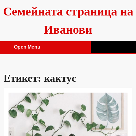
Skip
Семейната страница на
to
content
Иванови
Open Menu
Open
Menu
Етикет:
кактус