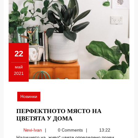
22
май
2021
22.05.2021
Новинки
ПЕРФЕКТНОТО МЯСТО НА
ПЕРФЕКТНОТО
ЦВЕТЯТА У ДОМА
МЯСТО
Nevi-
Nevi-Ivan
0 Comments
13:22
НА
Ivan
Наличието на „живо“ цвете определено прави