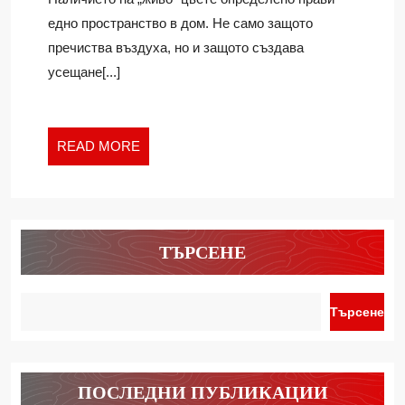
ЦВЕТЯТА
едно пространство в дом. Не само защото
У
пречиства въздуха, но и защото създава
ДОМА
усещане[...]
READ
READ MORE
MORE
ТЪРСЕНЕ
Търсене
ПОСЛЕДНИ ПУБЛИКАЦИИ