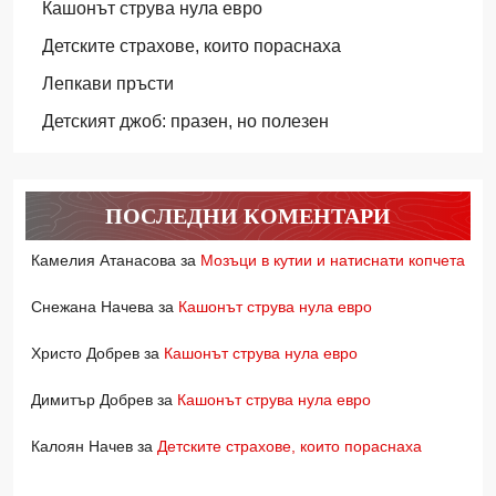
Кашонът струва нула евро
Детските страхове, които пораснаха
Лепкави пръсти
Детският джоб: празен, но полезен
ПОСЛЕДНИ КОМЕНТАРИ
Камелия Атанасова
за
Мозъци в кутии и натиснати копчета
Снежана Начева
за
Кашонът струва нула евро
Христо Добрев
за
Кашонът струва нула евро
Димитър Добрев
за
Кашонът струва нула евро
Калоян Начев
за
Детските страхове, които пораснаха