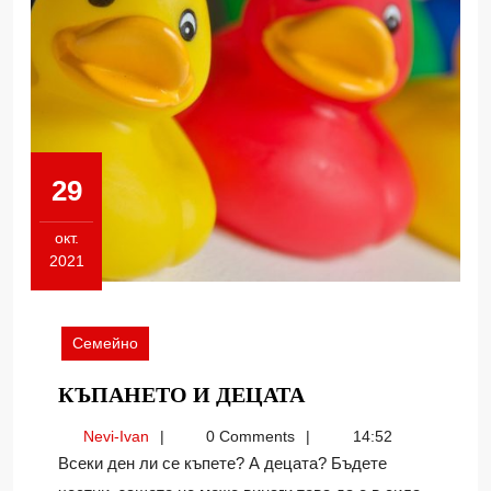
29
окт.
2021
29.10.2021
Семейно
КЪПАНЕТО
КЪПАНЕТО И ДЕЦАТА
И
Nevi-
Nevi-Ivan
0 Comments
14:52
ДЕЦАТА
Ivan
Всеки ден ли се къпете? А децата? Бъдете