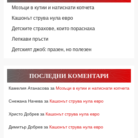
Мозъци в кутии и натиснати копчета
Кашонът струва нула евро
Детските страхове, които пораснаха
Лепкави пръсти
Детският джоб: празен, но полезен
ПОСЛЕДНИ КОМЕНТАРИ
Камелия Атанасова
за
Мозъци в кутии и натиснати копчета
Снежана Начева
за
Кашонът струва нула евро
Христо Добрев
за
Кашонът струва нула евро
Димитър Добрев
за
Кашонът струва нула евро