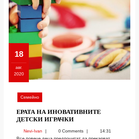
18
авг.
2020
18.08.2020
Семейно
ЕРАТА НА ИНОВАТИВНИТЕ
ЕРАТА
ДЕТСКИ ИГРАЧКИ
НА
Nevi-
Nevi-Ivan
0 Comments
14:31
ИНОВАТИВНИТЕ
Ivan
Все повече деца предпочитат да прекарват