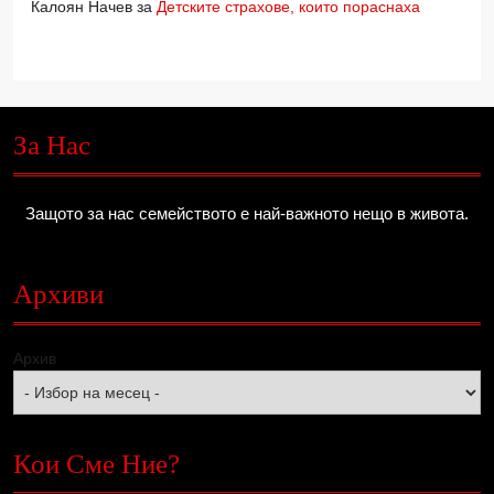
Калоян Начев
за
Детските страхове, които пораснаха
За Нас
Защото за нас семейството е най-важното нещо в живота.
Архиви
Архив
Кои Сме Ние?