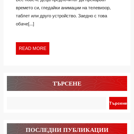
ДЕТСКИ
времето си, гледайки анимации на телевизор,
ИГРАЧКИ
таблет или друго устройство. Заедно с това
обаче[...]
READ
READ MORE
MORE
ТЪРСЕНЕ
Търсене
ПОСЛЕДНИ ПУБЛИКАЦИИ