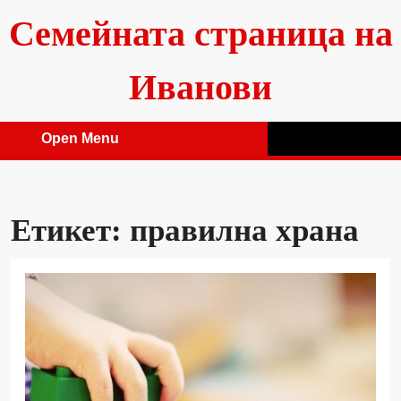
Skip
Семейната страница на
to
content
Иванови
Open Menu
Open
Menu
Етикет:
правилна храна