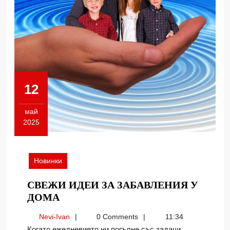
12
май
2025
12.05.2025
Новинки
СВЕЖИ ИДЕИ ЗА ЗАБАВЛЕНИЯ У
СВЕЖИ
ДОМА
ИДЕИ
Nevi-
Nevi-Ivan
0 Comments
11:34
ЗА
Ivan
Когато ежедневието ни погълне със задачи,