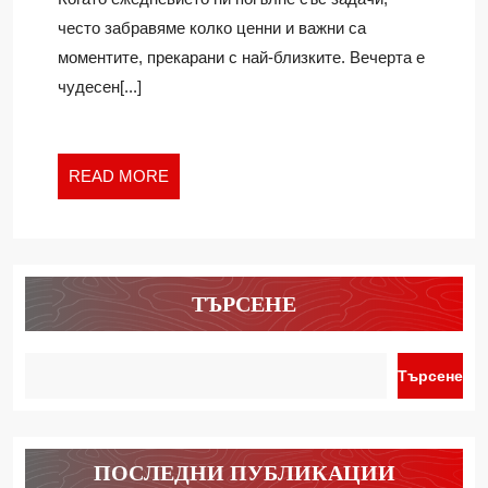
ЗАБАВЛЕНИЯ
често забравяме колко ценни и важни са
У
моментите, прекарани с най-близките. Вечерта е
ДОМА
чудесен[...]
READ
READ MORE
MORE
ТЪРСЕНЕ
Търсене
ПОСЛЕДНИ ПУБЛИКАЦИИ