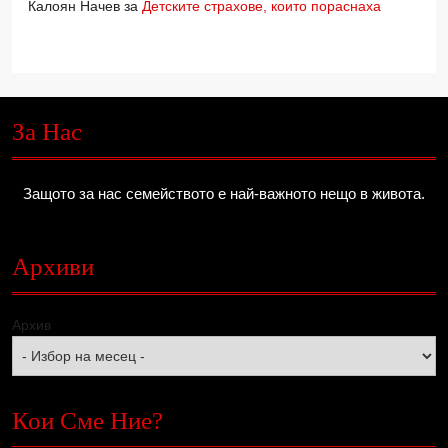
Калоян Начев
за
Детските страхове, които пораснаха
За Нас
Защото за нас семейството е най-важното нещо в живота.
Архиви
Архив
Кои Сме Ние?