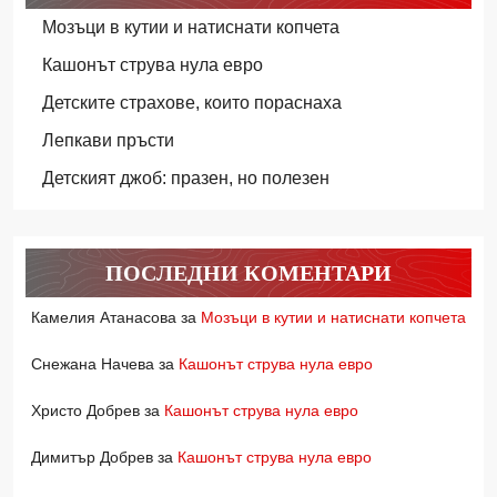
Мозъци в кутии и натиснати копчета
Кашонът струва нула евро
Детските страхове, които пораснаха
Лепкави пръсти
Детският джоб: празен, но полезен
ПОСЛЕДНИ КОМЕНТАРИ
Камелия Атанасова
за
Мозъци в кутии и натиснати копчета
Снежана Начева
за
Кашонът струва нула евро
Христо Добрев
за
Кашонът струва нула евро
Димитър Добрев
за
Кашонът струва нула евро