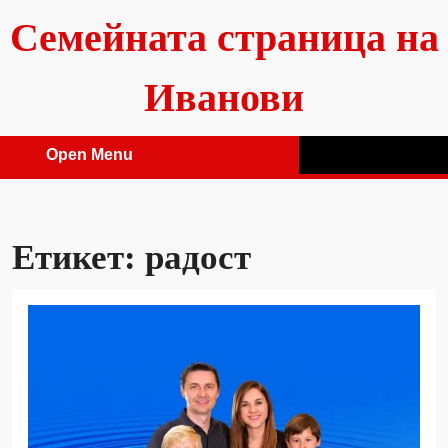
Skip
Семейната страница на
to
content
Иванови
Open Menu
Open
Menu
Етикет:
радост