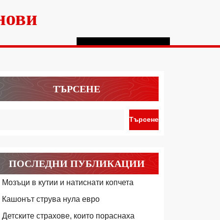
нови
ТЪРСЕНЕ
Търсене
ПОСЛЕДНИ ПУБЛИКАЦИИ
Мозъци в кутии и натиснати копчета
Кашонът струва нула евро
Детските страхове, които пораснаха