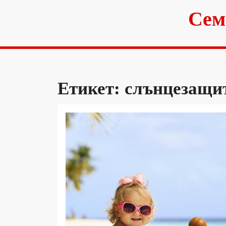
Skip
Сем
to
content
Етикет:
слънцезащи