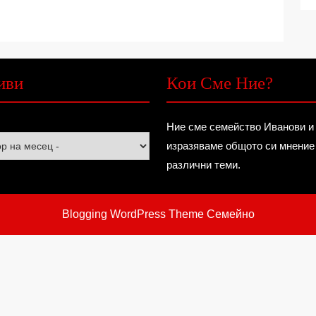
иви
Кои Сме Ние?
Ние сме семейство Иванови и
изразяваме общото си мнение
различни теми.
Blogging WordPress Theme
Семейно