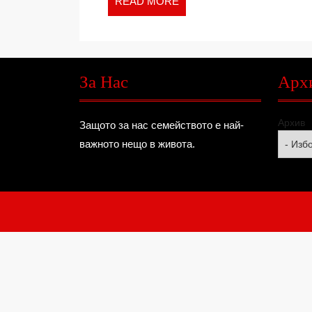
READ
READ MORE
MORE
За Нас
Арх
Архив
Защото за нас семейството е най-
важното нещо в живота.