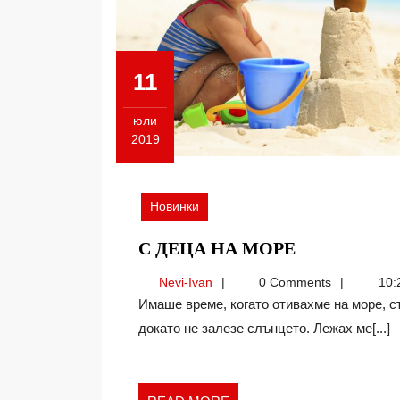
11
юли
2019
11.07.2019
Новинки
С
С ДЕЦА НА МОРЕ
ДЕЦА
Nevi-
Nevi-Ivan
0 Comments
10:
НА
Ivan
Имаше време, когато отивахме на море, стигахме до плажа и повече не ставахме оттам
МОРЕ
докато не залезе слънцето. Лежах ме[...]