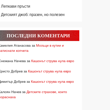
Лепкави пръсти
Детският джоб: празен, но полезен
ПОСЛЕДНИ КОМЕНТАРИ
Камелия Атанасова
за
Мозъци в кутии и
натиснати копчета
Снежана Начева
за
Кашонът струва нула евро
Христо Добрев
за
Кашонът струва нула евро
Димитър Добрев
за
Кашонът струва нула евро
Калоян Начев
за
Детските страхове, които
пораснаха