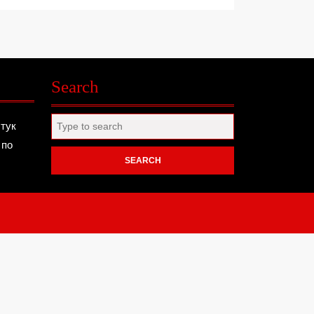
Search
Search
 тук
for:
 по