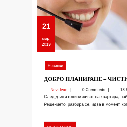
21
мар.
2019
21.03.2019
Новинки
ДОБРО ПЛАНИРАНЕ – ЧИСТ
Nevi-
Nevi-Ivan
0 Comments
13:
Ivan
След дълги години живот на квартира, най-после решихме да си купим собствено жилище.
Решението, разбира се, идва в момент, кога