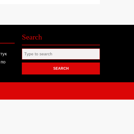
Search
Search
 тук
for:
 по