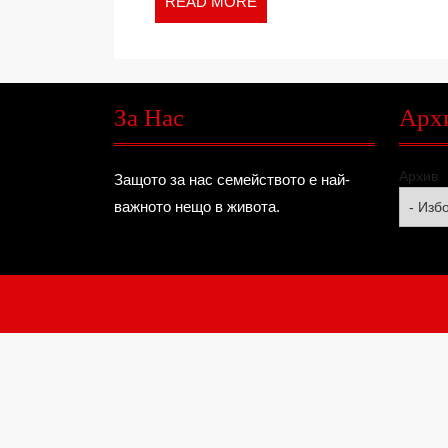
READ
READ MORE
MORE
За Нас
Арх
Архив
Защото за нас семейството е най-
важното нещо в живота.