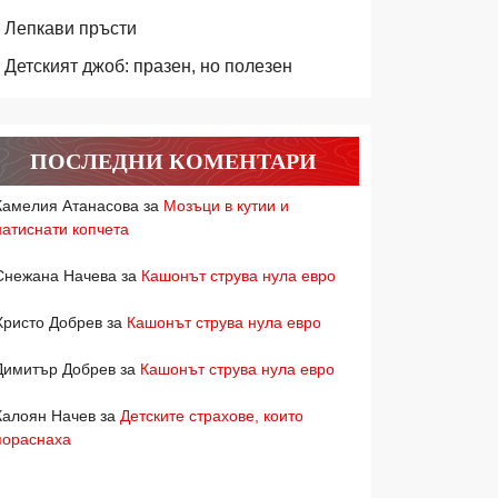
Лепкави пръсти
Детският джоб: празен, но полезен
ПОСЛЕДНИ КОМЕНТАРИ
Камелия Атанасова
за
Мозъци в кутии и
натиснати копчета
Снежана Начева
за
Кашонът струва нула евро
Христо Добрев
за
Кашонът струва нула евро
Димитър Добрев
за
Кашонът струва нула евро
Калоян Начев
за
Детските страхове, които
пораснаха