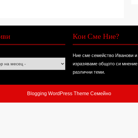
иви
Кои Сме Ние?
Ние сме семейство Иванови и
изразяваме общото си мнение
различни теми.
Blogging WordPress Theme
Семейно