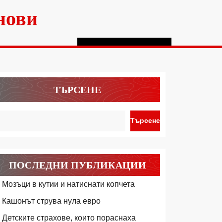
нови
ТЪРСЕНЕ
Търсене
ПОСЛЕДНИ ПУБЛИКАЦИИ
Мозъци в кутии и натиснати копчета
Кашонът струва нула евро
Детските страхове, които пораснаха