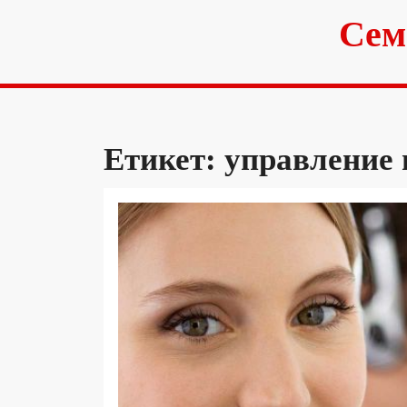
Skip
Сем
to
content
Етикет:
управление 