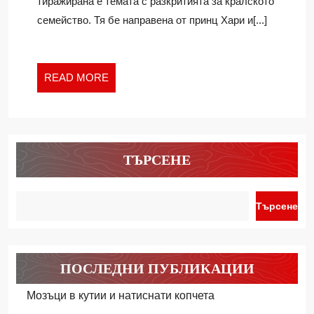
тиражирана е темата с разкритията за кралското
семейство. Тя бе направена от принц Хари и[...]
READ
READ MORE
MORE
ТЪРСЕНЕ
Търсене
ПОСЛЕДНИ ПУБЛИКАЦИИ
Мозъци в кутии и натиснати копчета