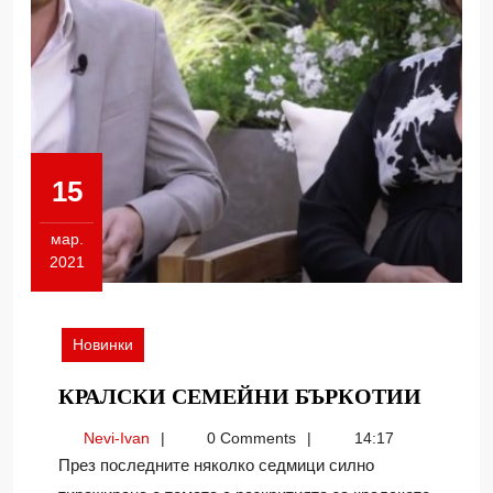
15
мар.
2021
15.03.2021
Новинки
КРАЛ
КРАЛСКИ СЕМЕЙНИ БЪРКОТИИ
СЕМЕ
Nevi-
Nevi-Ivan
0 Comments
14:17
БЪРК
Ivan
През последните няколко седмици силно