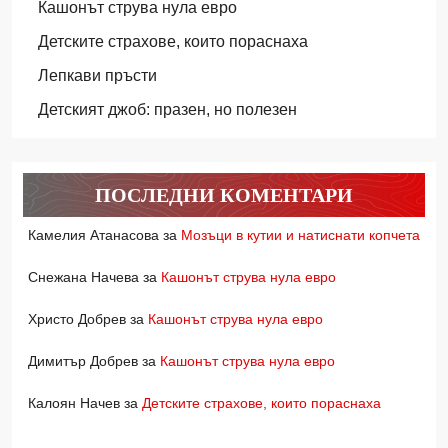
Кашонът струва нула евро
Детските страхове, които пораснаха
Лепкави пръсти
Детският джоб: празен, но полезен
ПОСЛЕДНИ КОМЕНТАРИ
Камелия Атанасова
за
Мозъци в кутии и натиснати копчета
Снежана Начева
за
Кашонът струва нула евро
Христо Добрев
за
Кашонът струва нула евро
Димитър Добрев
за
Кашонът струва нула евро
Калоян Начев
за
Детските страхове, които пораснаха