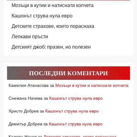
Мозъци в кутии и натиснати копчета
Кашонът струва нула евро
Детските страхове, които пораснаха
Лепкави пръсти
Детският джоб: празен, но полезен
ПОСЛЕДНИ КОМЕНТАРИ
Камелия Атанасова
за
Мозъци в кутии и натиснати копчета
Снежана Начева
за
Кашонът струва нула евро
Христо Добрев
за
Кашонът струва нула евро
Димитър Добрев
за
Кашонът струва нула евро
Калоян Начев
за
Детските страхове, които пораснаха