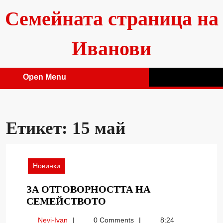
Skip
Семейната страница на
to
content
Иванови
Open Menu
Open
Menu
Етикет:
15 май
Новинки
ЗА ОТГОВОРНОСТТА НА
ЗА
СЕМЕЙСТВОТО
ОТГОВОРНОСТТА
Nevi-
Nevi-Ivan
0 Comments
8:24