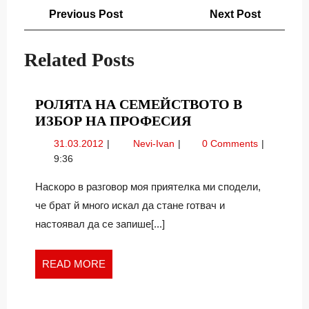
Навигация
Previous
Next
Previous Post
Next Post
Post
Post
Related Posts
РОЛЯТА НА СЕМЕЙСТВОТО В
РОЛЯТА
ИЗБОР НА ПРОФЕСИЯ
НА
31.03.2012
Ролята
31.03.2012
Nevi-Ivan
0 Comments
СЕМЕЙСТВОТО
на
9:36
В
семейството
ИЗБОР
в
Наскоро в разговор моя приятелка ми сподели,
избор
НА
че брат й много искал да стане готвач и
на
ПРОФЕСИЯ
настоявал да се запише[...]
професия
READ
READ MORE
MORE