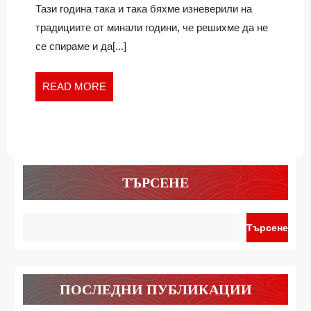
РЕСТ
Суши
Тази година така и така бяхме изневерили на
ресторант
традициите от минали години, че решихме да не
се спираме и да[...]
READ
READ MORE
MORE
ТЪРСЕНЕ
Търсене
ПОСЛЕДНИ ПУБЛИКАЦИИ