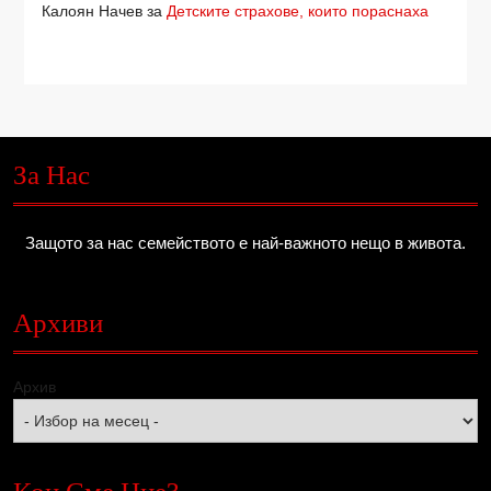
Калоян Начев
за
Детските страхове, които пораснаха
За Нас
Защото за нас семейството е най-важното нещо в живота.
Архиви
Архив