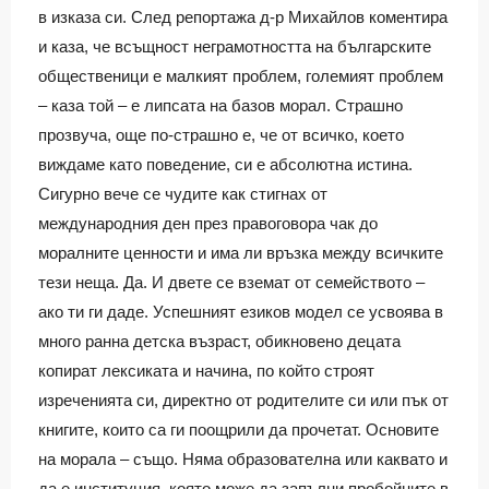
в изказа си. След репортажа д-р Михайлов коментира
и каза, че всъщност неграмотността на българските
общественици е малкият проблем, големият проблем
– каза той – е липсата на базов морал. Страшно
прозвуча, още по-страшно е, че от всичко, което
виждаме като поведение, си е абсолютна истина.
Сигурно вече се чудите как стигнах от
международния ден през правоговора чак до
моралните ценности и има ли връзка между всичките
тези неща. Да. И двете се вземат от семейството –
ако ти ги даде. Успешният езиков модел се усвоява в
много ранна детска възраст, обикновено децата
копират лексиката и начина, по който строят
изреченията си, директно от родителите си или пък от
книгите, които са ги поощрили да прочетат. Основите
на морала – също. Няма образователна или каквато и
да е институция, която може да запълни пробойните в