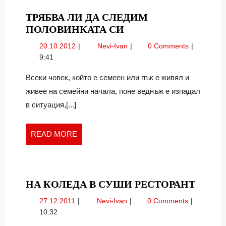
ТРЯБВА ЛИ ДА СЛЕДИМ
ТРЯБВА
ПОЛОВИНКАТА СИ
ЛИ
20.10.2012
Трябва
20.10.2012
Nevi-Ivan
0 Comments
ДА
ли
9:41
СЛЕДИМ
да
ПОЛОВИНКАТА
следим
Всеки човек, който е семеен или пък е живял и
половинката
СИ
живее на семейни начала, поне веднъж е изпадал
си
в ситуация,[...]
READ
READ MORE
MORE
НА
НА КОЛЕДА В СУШИ РЕСТОРАНТ
КОЛЕ
27.12.2011
На
27.12.2011
Nevi-Ivan
0 Comments
В
Коледа
10:32
СУШ
в