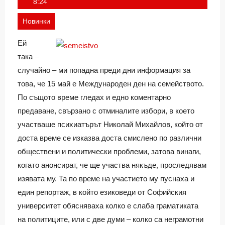
Ivan
8:24
Новинки
Ей
така –
случайно – ми попадна преди дни информация за
това, че 15 май е Международен ден на семейството.
По същото време гледах и едно коментарно
предаване, свързано с отминалите избори, в което
участваше психиатърът Николай Михайлов, който от
доста време се изказва доста смислено по различни
обществени и политически проблеми, затова винаги,
когато анонсират, че ще участва някъде, проследявам
изявата му. Та по време на участието му пуснаха и
един репортаж, в който езиковеди от Софийския
университет обясняваха колко е слаба граматиката
на политиците, или с две думи – колко са неграмотни