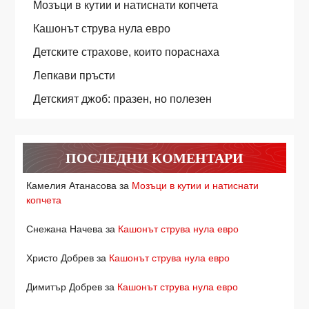
Мозъци в кутии и натиснати копчета
Кашонът струва нула евро
Детските страхове, които пораснаха
Лепкави пръсти
Детският джоб: празен, но полезен
ПОСЛЕДНИ КОМЕНТАРИ
Камелия Атанасова
за
Мозъци в кутии и натиснати
копчета
Снежана Начева
за
Кашонът струва нула евро
Христо Добрев
за
Кашонът струва нула евро
Димитър Добрев
за
Кашонът струва нула евро