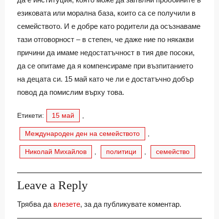
езиковата или морална база, които са се получили в
семейството. И е добре като родители да осъзнаваме
тази отговорност – в степен, че даже ние по някакви
причини да имаме недостатъчност в тия две посоки,
да се опитаме да я компенсираме при възпитанието
на децата си. 15 май като че ли е достатъчно добър
повод да помислим върху това.
Етикети:
15 май
,
Международен ден на семейството
,
Николай Михайлов
,
политици
,
семейство
Leave a Reply
Трябва да
влезете
, за да публикувате коментар.