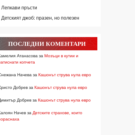
Лепкави пръсти
Детският джоб: празен, но полезен
ПОСЛЕДНИ КОМЕНТАРИ
Камелия Атанасова
за
Мозъци в кутии и
натиснати копчета
Снежана Начева
за
Кашонът струва нула евро
Христо Добрев
за
Кашонът струва нула евро
Димитър Добрев
за
Кашонът струва нула евро
Калоян Начев
за
Детските страхове, които
пораснаха