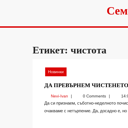
Skip
Сем
to
content
Етикет:
чистота
Новинки
ДА ПРЕВЪРНЕМ ЧИСТЕНЕТ
Nevi-
Nevi-Ivan
0 Comments
14:
Ivan
Да си признаем, съботно-неделното почистване на дома определено не е задача, която
очакваме с нетърпение. Да, досадно е, но н