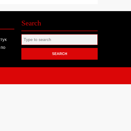
Search
Search
 тук
for:
 по