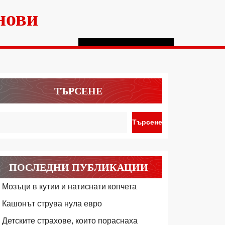
нови
ТЪРСЕНЕ
Търсене
ПОСЛЕДНИ ПУБЛИКАЦИИ
Мозъци в кутии и натиснати копчета
Кашонът струва нула евро
Детските страхове, които пораснаха