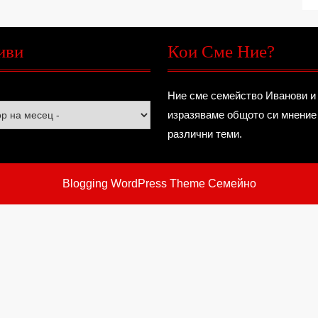
иви
Кои Сме Ние?
Ние сме семейство Иванови и
изразяваме общото си мнение
различни теми.
Blogging WordPress Theme
Семейно