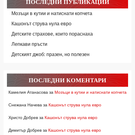
ПОСЛЕДНИ ПУБЛИКАЦИИ
Мозъци в кутии и натиснати копчета
Кашонът струва нула евро
Детските страхове, които пораснаха
Лепкави пръсти
Детският джоб: празен, но полезен
ПОСЛЕДНИ КОМЕНТАРИ
Камелия Атанасова
за
Мозъци в кутии и натиснати копчета
Снежана Начева
за
Кашонът струва нула евро
Христо Добрев
за
Кашонът струва нула евро
Димитър Добрев
за
Кашонът струва нула евро