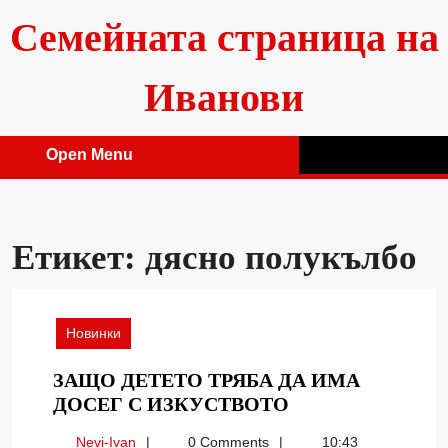
Skip
Семейната страница на
to
content
Иванови
Open Menu
Open
Menu
Етикет:
дясно полукълбо
Новинки
ЗАЩО ДЕТЕТО ТРЯБА ДА ИМА
ЗАЩО
ДОСЕГ С ИЗКУСТВОТО
ДЕТЕТО
Nevi-
Nevi-Ivan
0 Comments
10:43