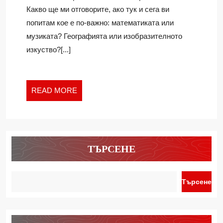
ТРЯБА
Ivan
Какво ще ми отговорите, ако тук и сега ви
ДА
попитам кое е по-важно: математиката или
ИМА
музиката? Географията или изобразителното
ДОСЕГ
С
изкуство?[...]
ИЗКУСТВОТО
READ
READ MORE
MORE
ТЪРСЕНЕ
Търсене