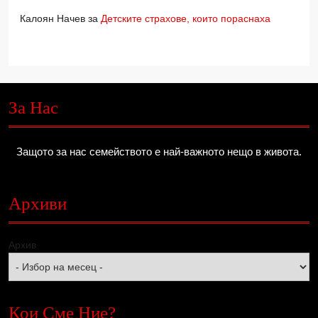
Калоян Начев
за
Детските страхове, които пораснаха
За Нас
Защото за нас семейството е най-важното нещо в живота.
Архиви
Архив
Кои Сме Ние?