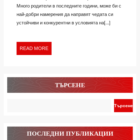
СВОБОД
Ivan
Много родители в последните години, може би с
НА
най-добри намерения да направят чедата си
ДЕЦАТА
устойчиви и конкурентни в условията на[...]
СИ
ПОНЕ
ПРЕЗ
ВАКАНЦ
READ
READ MORE
MORE
ТЪРСЕНЕ
Търсене
ПОСЛЕДНИ ПУБЛИКАЦИИ