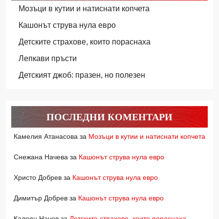
Мозъци в кутии и натиснати копчета
Кашонът струва нула евро
Детските страхове, които пораснаха
Лепкави пръсти
Детският джоб: празен, но полезен
ПОСЛЕДНИ КОМЕНТАРИ
Камелия Атанасова
за
Мозъци в кутии и натиснати копчета
Снежана Начева
за
Кашонът струва нула евро
Христо Добрев
за
Кашонът струва нула евро
Димитър Добрев
за
Кашонът струва нула евро
Калоян Начев
за
Детските страхове, които пораснаха