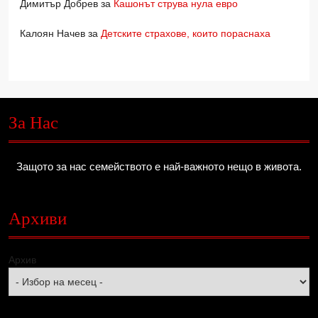
Димитър Добрев
за
Кашонът струва нула евро
Калоян Начев
за
Детските страхове, които пораснаха
За Нас
Защото за нас семейството е най-важното нещо в живота.
Архиви
Архив