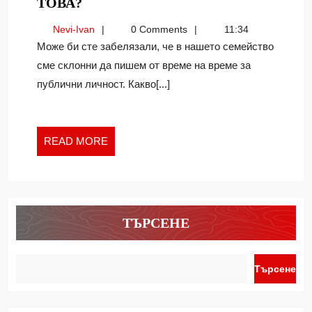
СВЕТОСЛАВ
ТОВА?
КАНТАРДЖИЕВ
Nevi-
Nevi-Ivan
0 Comments
11:34
СЕ
Ivan
Може би сте забелязали, че в нашето семейство
ИЗКАЗА
сме склонни да пишем от време на време за
ЗА
публични личност. Какво[...]
ПРОМЕНИТЕ
В
НК,
НО
READ
READ MORE
КАКВО
MORE
СЕ
СЛУЧИ
СЛЕД
ТОВА?
ТЪРСЕНЕ
Търсене