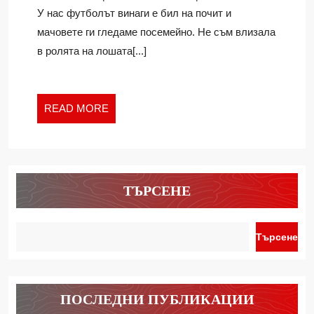
ПОСЕМЕЙНО
Ivan
У нас футболът винаги е бил на почит и
мачовете ги гледаме посемейно. Не съм влизала
в ролята на лошата[...]
READ
READ MORE
MORE
ТЪРСЕНЕ
Търсене
ПОСЛЕДНИ ПУБЛИКАЦИИ