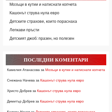
Мозъци в кутии и натиснати копчета
Кашонът струва нула евро
Детските страхове, които пораснаха
Лепкави пръсти
Детският джоб: празен, но полезен
ПОСЛЕДНИ КОМЕНТАРИ
Камелия Атанасова
за
Мозъци в кутии и натиснати копчета
Снежана Начева
за
Кашонът струва нула евро
Христо Добрев
за
Кашонът струва нула евро
Димитър Добрев
за
Кашонът струва нула евро
Калоян Начев
за
Детските страхове, които пораснаха