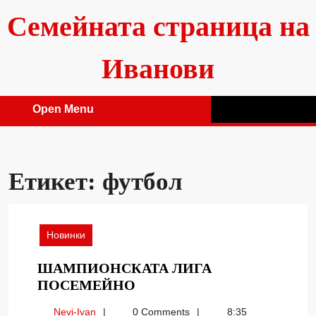
Skip
Семейната страница на
to
content
Иванови
Open Menu
Open
Menu
Етикет:
футбол
Новинки
ШАМПИОНСКАТА ЛИГА
ШАМПИОНСКАТА
ПОСЕМЕЙНО
ЛИГА
Nevi-
Nevi-Ivan
0 Comments
8:35