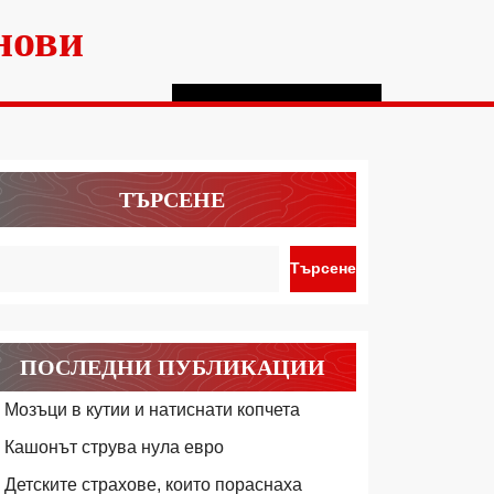
нови
ТЪРСЕНЕ
Търсене
ПОСЛЕДНИ ПУБЛИКАЦИИ
Мозъци в кутии и натиснати копчета
Кашонът струва нула евро
Детските страхове, които пораснаха