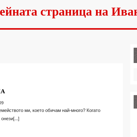
ейната страница на Ива
СЕМЕЙНИ
МА
КОМЕДИИ
09
У
ДОМА
нези[...]