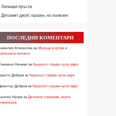
Лепкави пръсти
Детският джоб: празен, но полезен
ПОСЛЕДНИ КОМЕНТАРИ
Камелия Атанасова
за
Мозъци в кутии и
натиснати копчета
Снежана Начева
за
Кашонът струва нула евро
Христо Добрев
за
Кашонът струва нула евро
Димитър Добрев
за
Кашонът струва нула евро
Калоян Начев
за
Детските страхове, които
пораснаха