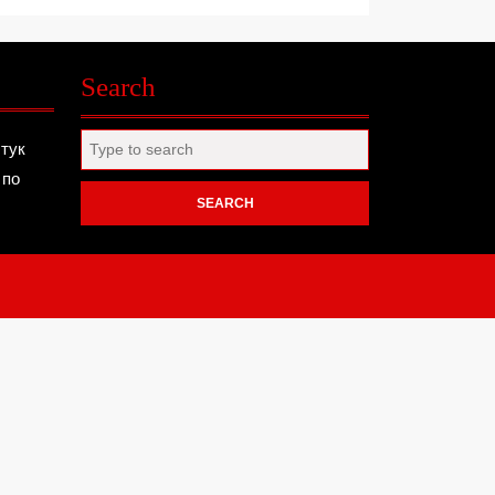
Search
Search
 тук
for:
 по