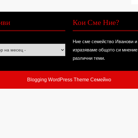
иви
Кои Сме Ние?
Ние сме семейство Иванови и
изразяваме общото си мнение
различни теми.
Blogging WordPress Theme
Семейно