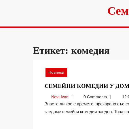
Skip
Сем
to
content
Етикет:
комедия
Новинки
СЕМЕЙНИ КОМЕДИИ У ДО
Nevi-
Nevi-Ivan
0 Comments
12:
Ivan
Знаете ли кое е времето, прекарано със семейството ми, което обичам най-много? Когато
гледаме семейни комедии заедно. Това са о