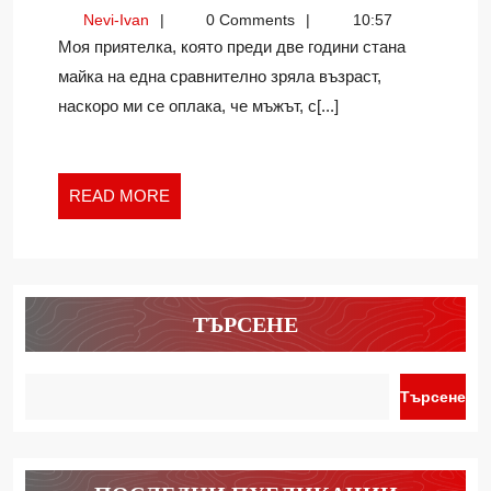
ЛИ
Nevi-
Nevi-Ivan
0 Comments
10:57
МЪЖЕТЕ
Ivan
Моя приятелка, която преди две години стана
ИНТЕРЕС
майка на една сравнително зряла възраст,
КЪМ
наскоро ми се оплака, че мъжът, с[...]
ПОЛОВИНКИТЕ
СИ
СЛЕД
ПОЯВАТА
READ
READ MORE
НА
MORE
ДЕТЕ?
ТЪРСЕНЕ
Търсене