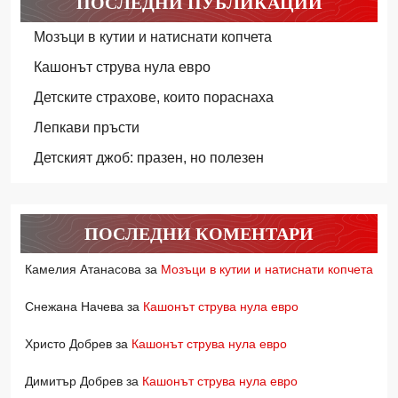
ПОСЛЕДНИ ПУБЛИКАЦИИ
Мозъци в кутии и натиснати копчета
Кашонът струва нула евро
Детските страхове, които пораснаха
Лепкави пръсти
Детският джоб: празен, но полезен
ПОСЛЕДНИ КОМЕНТАРИ
Камелия Атанасова
за
Мозъци в кутии и натиснати копчета
Снежана Начева
за
Кашонът струва нула евро
Христо Добрев
за
Кашонът струва нула евро
Димитър Добрев
за
Кашонът струва нула евро