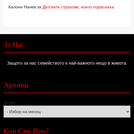
Калоян Начев
за
Детските страхове, които пораснаха
За Нас
Защото за нас семейството е най-важното нещо в живота.
Архиви
Архив
Кои Сме Ние?