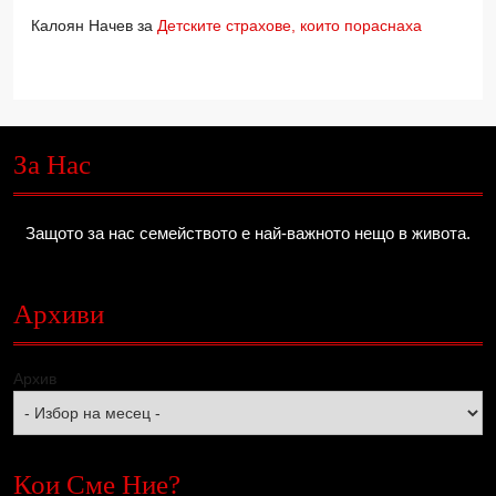
Калоян Начев
за
Детските страхове, които пораснаха
За Нас
Защото за нас семейството е най-важното нещо в живота.
Архиви
Архив
Кои Сме Ние?