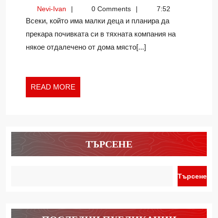
ЕКСКУРЗИИ
Nevi-
Nevi-Ivan
0 Comments
7:52
–
Ivan
Всеки, който има малки деца и планира да
ПРИКЛЮЧЕНИЕ
прекара почивката си в тяхната компания на
С
някое отдалечено от дома място[...]
МНОГО
ПРЕПЯТСТВИЯ
READ
READ MORE
MORE
ТЪРСЕНЕ
Търсене