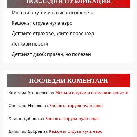
ПОСЛЕДНИ ПУБЛИКАЦИИ
Мозъци в кутии и натиснати копчета
Кашонът струва нула евро
Детските страхове, които пораснаха
Лепкави пръсти
Детският джоб: празен, но полезен
ПОСЛЕДНИ КОМЕНТАРИ
Камелия Атанасова
за
Мозъци в кутии и натиснати копчета
Снежана Начева
за
Кашонът струва нула евро
Христо Добрев
за
Кашонът струва нула евро
Димитър Добрев
за
Кашонът струва нула евро