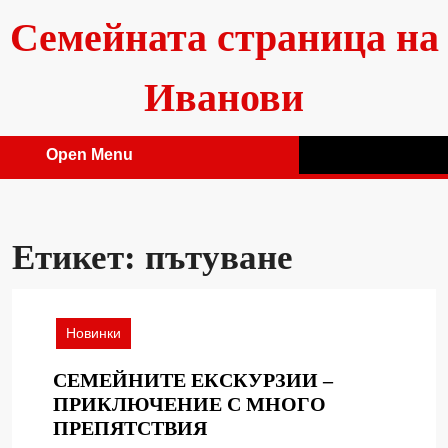
Skip
Семейната страница на
to
content
Иванови
Open Menu
Open
Menu
Етикет:
пътуване
Новинки
СЕМЕЙНИТЕ ЕКСКУРЗИИ –
ПРИКЛЮЧЕНИЕ С МНОГО
СЕМЕЙНИТЕ
ПРЕПЯТСТВИЯ