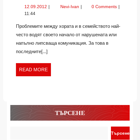
ПРИСТРАСТЯВАНЕТО
12.09.2012
Интернет
12.09.2012
Nevi-Ivan
0 Comments
И
пристрастяването
11:44
ПРОБЛЕМИТЕ
и
В
проблемите
Проблемите между хората и в семейството най-
в
СЕМЕЙСТВОТО
често водят своето начало от нарушената или
семейството
напълно липсваща комуникация. За това в
последните[...]
READ
READ MORE
MORE
ТЪРСЕНЕ
Търсене