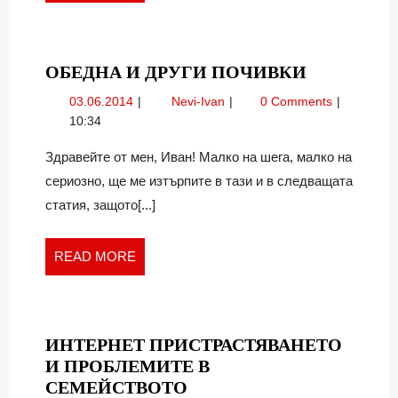
MORE
ОБЕДНА
ОБЕДНА И ДРУГИ ПОЧИВКИ
И
03.06.2014
Обедна
03.06.2014
Nevi-Ivan
0 Comments
ДРУГИ
и
10:34
ПОЧИВК
други
почивки
Здравейте от мен, Иван! Малко на шега, малко на
сериозно, ще ме изтърпите в тази и в следващата
статия, защото[...]
READ
READ MORE
MORE
ИНТЕРНЕТ ПРИСТРАСТЯВАНЕТО
И ПРОБЛЕМИТЕ В
ИНТЕРНЕТ
СЕМЕЙСТВОТО