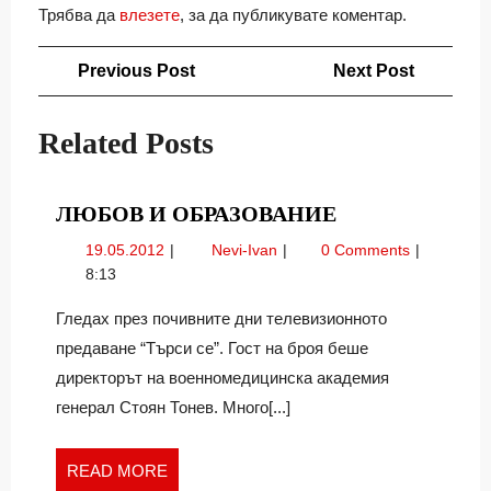
Трябва да
влезете
, за да публикувате коментар.
Навигация
Previous
Next
Previous Post
Next Post
Post
Post
Related Posts
ЛЮБОВ
ЛЮБОВ И ОБРАЗОВАНИЕ
И
19.05.2012
Любов
19.05.2012
Nevi-Ivan
0 Comments
ОБРАЗОВАНИ
и
8:13
образование
Гледах през почивните дни телевизионното
предаване “Търси се”. Гост на броя беше
директорът на военномедицинска академия
генерал Стоян Тонев. Много[...]
READ
READ MORE