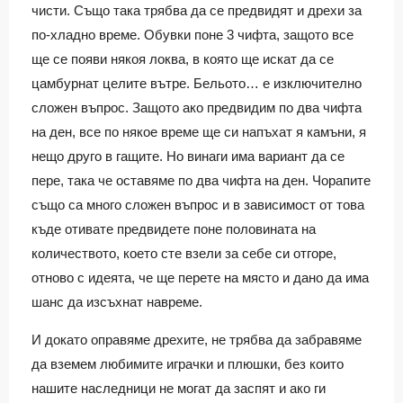
чисти. Също така трябва да се предвидят и дрехи за
по-хладно време. Обувки поне 3 чифта, защото все
ще се появи някоя локва, в която ще искат да се
цамбурнат целите вътре. Бельото… е изключително
сложен въпрос. Защото ако предвидим по два чифта
на ден, все по някое време ще си напъхат я камъни, я
нещо друго в гащите. Но винаги има вариант да се
пере, така че оставяме по два чифта на ден. Чорапите
също са много сложен въпрос и в зависимост от това
къде отивате предвидете поне половината на
количеството, което сте взели за себе си отгоре,
отново с идеята, че ще перете на място и дано да има
шанс да изсъхнат навреме.
И докато оправяме дрехите, не трябва да забравяме
да вземем любимите играчки и плюшки, без които
нашите наследници не могат да заспят и ако ги