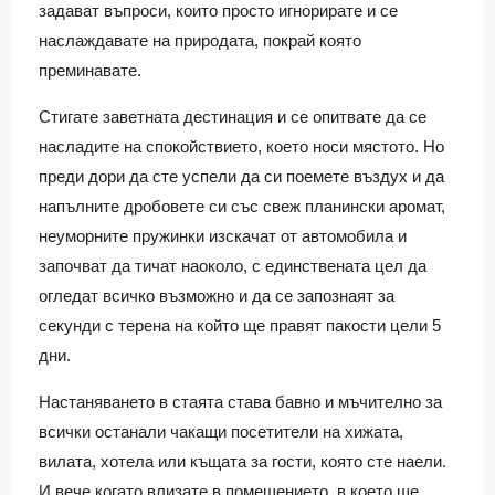
задават въпроси, които просто игнорирате и се
наслаждавате на природата, покрай която
преминавате.
Стигате заветната дестинация и се опитвате да се
насладите на спокойствието, което носи мястото. Но
преди дори да сте успели да си поемете въздух и да
напълните дробовете си със свеж планински аромат,
неуморните пружинки изскачат от автомобила и
започват да тичат наоколо, с единствената цел да
огледат всичко възможно и да се запознаят за
секунди с терена на който ще правят пакости цели 5
дни.
Настаняването в стаята става бавно и мъчително за
всички останали чакащи посетители на хижата,
вилата, хотела или къщата за гости, която сте наели.
И вече когато влизате в помещението, в което ще