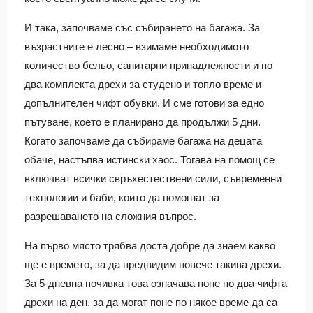
И така, започваме със събирането на багажа. За
възрастните е лесно – взимаме необходимото
количество бельо, санитарни принадлежности и по
два комплекта дрехи за студено и топло време и
допълнителен чифт обувки. И сме готови за едно
пътуване, което е планирано да продължи 5 дни.
Когато започваме да събираме багажа на децата
обаче, настъпва истински хаос. Тогава на помощ се
включват всички свръхестествени сили, съвременни
технологии и баби, които да помогнат за
разрешаването на сложния въпрос.
На първо място трябва доста добре да знаем какво
ще е времето, за да предвидим повече такива дрехи.
За 5-дневна почивка това означава поне по два чифта
дрехи на ден, за да могат поне по някое време да са