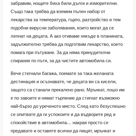
забравим, нощите биха били дълги и изморителни.
Също така трябва да вземем пълен набор от
лекарства за температура, гърло, разтройство и тем
подобни вирусни заболявания, които могат да се
лепнат на децата. А ако отиваме някъде в планината,
задължително трябва да подготвим лекарство, което
помага при пътуване. За да няма принудителни
спирания по пътя, за да чистите автомобила си.
Вече стегнали багажа, поемате за така желаната
дестинация и осъзнавате, че децата ви са кисели,
защото са станали прекалено рано. Мрънкат, лошо им
е по завоите и нямат търпение да стигнат възможно
най-бързо до уреченото място. След като безуспешно
се опитвате да ги успокоите и да въдворите ред и
спокойствие в автомобила… накрая просто се
предавате и оставяте всички да пищят, мрънкат и