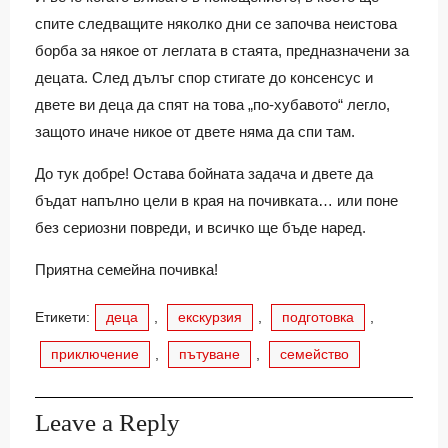
спите следващите няколко дни се започва неистова
борба за някое от леглата в стаята, предназначени за
децата. След дълъг спор стигате до консенсус и
двете ви деца да спят на това „по-хубавото“ легло,
защото иначе никое от двете няма да спи там.
До тук добре! Остава бойната задача и двете да
бъдат напълно цели в края на почивката… или поне
без сериозни повреди, и всичко ще бъде наред.
Приятна семейна почивка!
Етикети:
деца
,
екскурзия
,
подготовка
,
приключение
,
пътуване
,
семейство
Leave a Reply