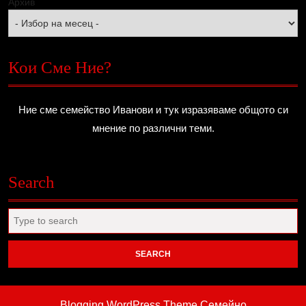
Архив
Кои Сме Ние?
Ние сме семейство Иванови и тук изразяваме общото си
мнение по различни теми.
Search
Search
for:
Blogging WordPress Theme
Семейно