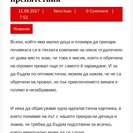
11.09.2017
Nevi-
11.09.2017
Nevi-Ivan
0 Comment
Ivan
7:52
Новинки
Всеки, който има малки деца и планира да прекара
почивката си в тяхната компания на някое отдалечено
от дома място знае, че това е мисия, която е обречена
на огромен провал още от самото й зараждане. И за
да бъдем по-оптимистични, можем да кажем, че не са
обречени на провал, но пък приключението винаги е
голямо и незабравимо.
И нека да обрисуваме една идеалистична картинка, в
която поемаме на път с нашите прекрасни дечица и
знаем, че трябва да бъдем подготвени за всичко,
което евентуално може да се случи.