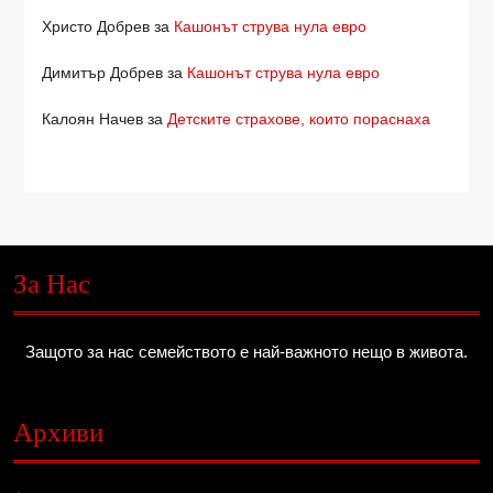
Христо Добрев
за
Кашонът струва нула евро
Димитър Добрев
за
Кашонът струва нула евро
Калоян Начев
за
Детските страхове, които пораснаха
За Нас
Защото за нас семейството е най-важното нещо в живота.
Архиви