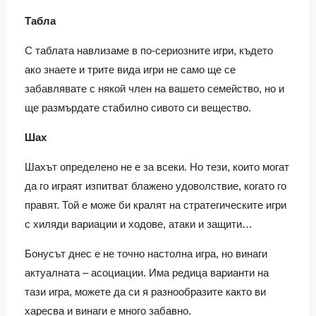
Табла
С таблата навлизаме в по-сериозните игри, където
ако знаете и трите вида игри не само ще се
забавлявате с някой член на вашето семейство, но и
ще размърдате стабилно сивото си вещество.
Шах
Шахът определено не е за всеки. Но тези, които могат
да го играят изпитват блажено удоволствие, когато го
правят. Той е може би кралят на стратегическите игри
с хиляди вариации и ходове, атаки и защити…
Бонусът днес е не точно настолна игра, но винаги
актуалната – асоциации. Има редица варианти на
тази игра, можете да си я разнообразите както ви
харесва и винаги е много забавно.