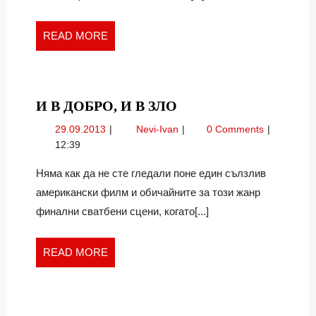
READ
READ MORE
MORE
И
И В ДОБРО, И В ЗЛО
В
29.09.2013
И
29.09.2013
Nevi-Ivan
0 Comments
ДОБРО,
в
12:39
И
добро,
В
и
Няма как да не сте гледали поне един сълзлив
в
ЗЛО
американски филм и обичайните за този жанр
зло
финални сватбени сцени, когато[...]
READ
READ MORE
MORE