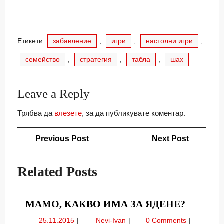
Етикети:
забавление
,
игри
,
настолни игри
,
семейство
,
стратегия
,
табла
,
шах
Leave a Reply
Трябва да
влезете
, за да публикувате коментар.
Навигация
Previous
Next
Previous Post
Next Post
Post
Post
Related Posts
МАМО,
МАМО, КАКВО ИМА ЗА ЯДЕНЕ?
КАКВО
25.11.2015
Мамо,
25.11.2015
Nevi-Ivan
0 Comments