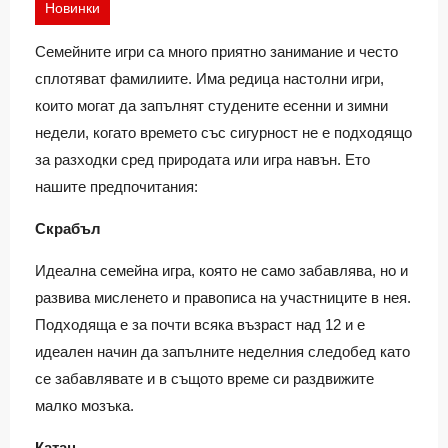
Новинки
Семейните игри са много приятно занимание и често
сплотяват фамилиите. Има редица настолни игри,
които могат да запълнят студените есенни и зимни
недели, когато времето със сигурност не е подходящо
за разходки сред природата или игра навън. Ето
нашите предпочитания:
Скрабъл
Идеална семейна игра, която не само забавлява, но и
развива мисленето и правописа на участниците в нея.
Подходяща е за почти всяка възраст над 12 и е
идеален начин да запълните неделния следобед като
се забавлявате и в същото време си раздвижите
малко мозъка.
Катан