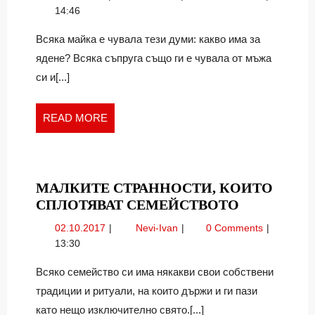
ИМА
какво
14:46
ЗА
има
ЯДЕНЕ
за
Всяка майка е чувала тези думи: какво има за
ядене?
ядене? Всяка съпруга също ги е чувала от мъжа
си и[...]
READ
READ MORE
MORE
МАЛКИТЕ СТРАННОСТИ, КОИТО
МАЛКИТЕ
СПЛОТЯВАТ СЕМЕЙСТВОТО
СТРАННОС
02.10.2017
Малките
02.10.2017
Nevi-Ivan
0 Comments
КОИТО
странности,
13:30
СПЛОТЯВ
които
СЕМЕЙСТ
сплотяват
Всяко семейство си има някакви свои собствени
семейството
традиции и ритуали, на които държи и ги пази
като нещо изключително свято.[...]