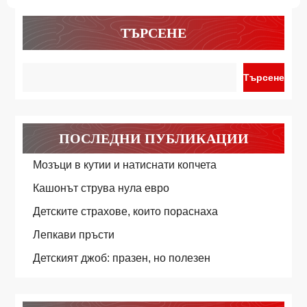
ТЪРСЕНЕ
Търсене
ПОСЛЕДНИ ПУБЛИКАЦИИ
Мозъци в кутии и натиснати копчета
Кашонът струва нула евро
Детските страхове, които пораснаха
Лепкави пръсти
Детският джоб: празен, но полезен