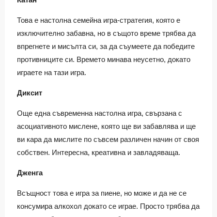
Това е настолна семейна игра-стратегия, която е
изключително забавна, но в същото време трябва да
впрегнете и мисълта си, за да съумеете да победите
противниците си. Времето минава неусетно, докато
играете на тази игра.
Диксит
Още една съвременна настолна игра, свързана с
асоциативното мислене, която ще ви забавлява и ще
ви кара да мислите по съвсем различен начин от своя
собствен. Интересна, креативна и завладяваща.
Дженга
Всъщност това е игра за пиене, но може и да не се
консумира алкохол докато се играе. Просто трябва да