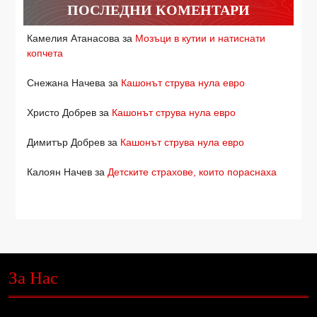
ПОСЛЕДНИ КОМЕНТАРИ
Камелия Атанасова
за
Мозъци в кутии и натиснати
копчета
Снежана Начева
за
Кашонът струва нула евро
Христо Добрев
за
Кашонът струва нула евро
Димитър Добрев
за
Кашонът струва нула евро
Калоян Начев
за
Детските страхове, които пораснаха
За Нас