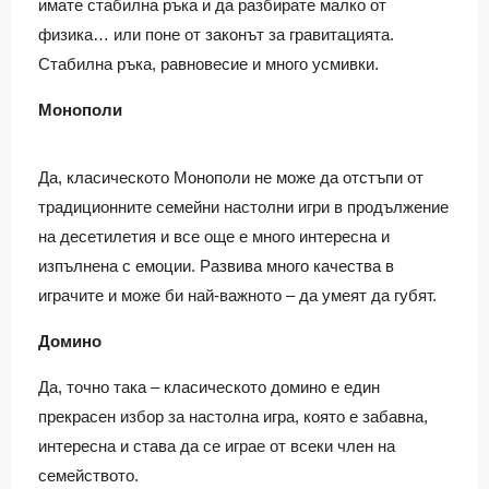
имате стабилна ръка и да разбирате малко от
физика… или поне от законът за гравитацията.
Стабилна ръка, равновесие и много усмивки.
Монополи
Да, класическото Монополи не може да отстъпи от
традиционните семейни настолни игри в продължение
на десетилетия и все още е много интересна и
изпълнена с емоции. Развива много качества в
играчите и може би най-важното – да умеят да губят.
Домино
Да, точно така – класическото домино е един
прекрасен избор за настолна игра, която е забавна,
интересна и става да се играе от всеки член на
семейството.