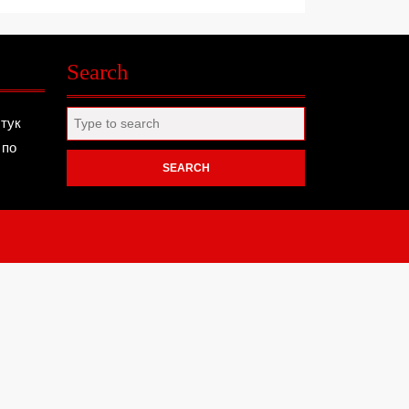
Search
Search
 тук
for:
 по