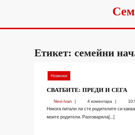
Skip
Сем
to
content
Етикет:
семейни нач
Новинки
СВ
СВАТБИТЕ: ПРЕДИ И СЕГА
П
Nevi-
Nevi-Ivan
4 коментара
10:
И
Ivan
Някога питали ли сте родителите си каква е била тяхната сватба? Аз да, при това не само
СЕ
моите родители. Разговаряла[...]