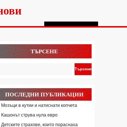
нови
ТЪРСЕНЕ
Търсене
ПОСЛЕДНИ ПУБЛИКАЦИИ
Мозъци в кутии и натиснати копчета
Кашонът струва нула евро
Детските страхове, които пораснаха