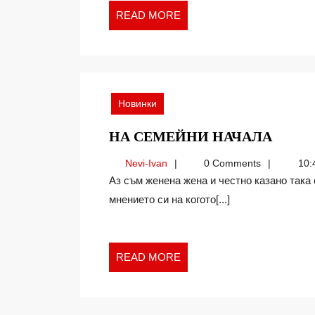
READ
READ MORE
MORE
Новинки
НА
НА СЕМЕЙНИ НАЧАЛА
СЕМЕ
Nevi-
Nevi-Ivan
0 Comments
10:
НАЧА
Ivan
Аз съм женена жена и честно казано така се чувствам много добре. Не искам да натрапвам
мнението си на когото[...]
READ
READ MORE
MORE