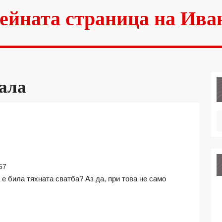
ейната страница на Ива
ала
АТБИТЕ:
РЕДИ
57
ГА