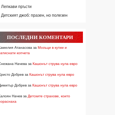
Лепкави пръсти
Детският джоб: празен, но полезен
ПОСЛЕДНИ КОМЕНТАРИ
Камелия Атанасова
за
Мозъци в кутии и
натиснати копчета
Снежана Начева
за
Кашонът струва нула евро
Христо Добрев
за
Кашонът струва нула евро
Димитър Добрев
за
Кашонът струва нула евро
Калоян Начев
за
Детските страхове, които
пораснаха