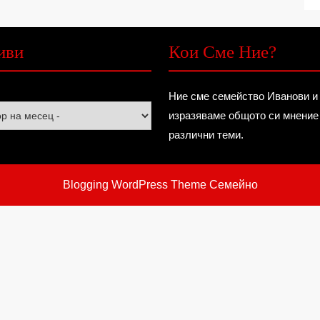
иви
Кои Сме Ние?
Ние сме семейство Иванови и
изразяваме общото си мнение
различни теми.
Blogging WordPress Theme
Семейно